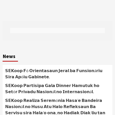
News
𝗦𝗘𝗞𝗼𝗼𝗽 𝗙ó 𝗢𝗿𝗶𝗲𝗻𝘁𝗮𝘀𝗮𝘂𝗻 𝗝𝗲𝗿𝗮𝗹 𝗯𝗮 𝗙𝘂𝗻𝘀𝗶𝗼𝗻á𝗿𝗶𝘂
𝗦𝗶𝗿𝗮 𝗔𝗽ó𝗶𝘂 𝗚𝗮𝗯𝗶𝗻𝗲𝘁𝗲.
𝗦𝗘𝗞𝗼𝗼𝗽 𝗣𝗮𝗿𝘁𝗶𝘀𝗶𝗽𝗮 𝗚𝗮𝗹𝗮 𝗗𝗶𝗻𝗻𝗲𝗿 𝗛𝗮𝗺𝘂𝘁𝘂𝗸 𝗵𝗼
𝗦𝗲𝘁ó𝗿 𝗣𝗿𝗶𝘃𝗮𝗱𝘂 𝗡𝗮𝘀𝗶𝗼𝗻á𝗹 𝗻𝗼 𝗜𝗻𝘁𝗲𝗿𝗻𝗮𝘀𝗶𝗼𝗻á𝗹.
𝗦𝗘𝗞𝗼𝗼𝗽 𝗥𝗲𝗮𝗹𝗶𝘇𝗮 𝗦𝗲𝗿𝗲𝗺ó𝗻𝗶𝗮 𝗛𝗮𝘀𝗮’𝗲 𝗕𝗮𝗻𝗱𝗲𝗶𝗿𝗮
𝗡𝗮𝘀𝗶𝗼𝗻á𝗹 𝗻𝗼 𝗛𝘂𝘀𝘂 𝗔𝘁𝘂 𝗛𝗮𝗹𝗼 𝗥𝗲𝗳𝗹𝗲𝗸𝘀𝗮𝘂𝗻 𝗕𝗮
𝗦𝗲𝗿𝘃𝗶𝘀𝘂 𝘀𝗶𝗿𝗮 𝗛𝗮𝗹𝗮’𝗼 𝗼𝗻𝗮, 𝗻𝗼 𝗛𝗮𝗱𝗶𝗮𝗸 𝗗𝗶𝗮𝗸 𝗹𝗶𝘂 𝘁𝗮𝗻