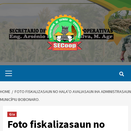
Skip
to
content
Primary
Menu
HOME
FOTO FISKALIZASAUN NO HALA’O AVALIASAUN IHA ADMINISTRASAUN
MUNICÍPIU BOBONARO.
Gia
Foto fiskalizasaun no