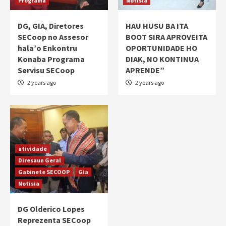
Programa
Notisia
DG, GIA, Diretores
HAU HUSU BA ITA
SECoop no Assesor
BOOT SIRA APROVEITA
hala’o Enkontru
OPORTUNIDADE HO
Konaba Programa
DIAK, NO KONTINUA
Servisu SECoop
APRENDE”
2 years ago
2 years ago
atividade
Diresaun Geral
Gabinete SECOOP
Gia
Notisia
DG Olderico Lopes
Reprezenta SECoop