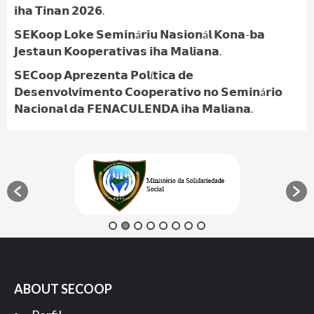
𝗶𝗵𝗮 𝗧𝗶𝗻𝗮𝗻 𝟮𝟬𝟮𝟲.
𝗦𝗘𝗞𝗼𝗼𝗽 𝗟𝗼𝗸𝗲 𝗦𝗲𝗺𝗶𝗻á𝗿𝗶𝘂 𝗡𝗮𝘀𝗶𝗼𝗻á𝗹 𝗞𝗼𝗻𝗮-𝗯𝗮
𝗝𝗲𝘀𝘁𝗮𝘂𝗻 𝗞𝗼𝗼𝗽𝗲𝗿𝗮𝘁𝗶𝘃𝗮𝘀 𝗶𝗵𝗮 𝗠𝗮𝗹𝗶𝗮𝗻𝗮.
𝗦𝗘𝗖𝗼𝗼𝗽 𝗔𝗽𝗿𝗲𝘇𝗲𝗻𝘁𝗮 𝗣𝗼𝗹í𝘁𝗶𝗰𝗮 𝗱𝗲
𝗗𝗲𝘀𝗲𝗻𝘃𝗼𝗹𝘃𝗶𝗺𝗲𝗻𝘁𝗼 𝗖𝗼𝗼𝗽𝗲𝗿𝗮𝘁𝗶𝘃𝗼 𝗻𝗼 𝗦𝗲𝗺𝗶𝗻á𝗿𝗶𝗼
𝗡𝗮𝗰𝗶𝗼𝗻𝗮𝗹 𝗱𝗮 𝗙𝗘𝗡𝗔𝗖𝗨𝗟𝗘𝗡𝗗𝗔 𝗶𝗵𝗮 𝗠𝗮𝗹𝗶𝗮𝗻𝗮.
ABOUT SECOOP