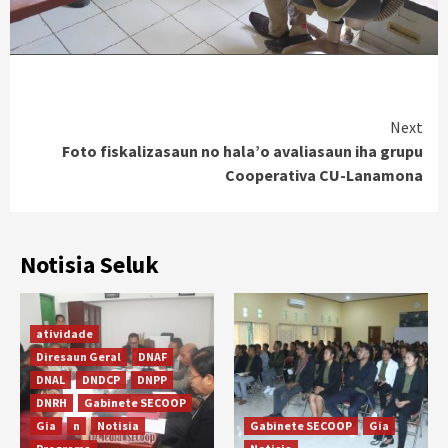
Continue
Next
Foto fiskalizasaun no hala’o avaliasaun iha grupu
Reading
Cooperativa CU-Lanamona
Notisia Seluk
atividade
Diresaun Geral
DNAF
DNAL
DNDCP
DNPP
DNRH
Gabinete SECOOP
Gia
n
Notisia
Gabinete SECOOP
Gia