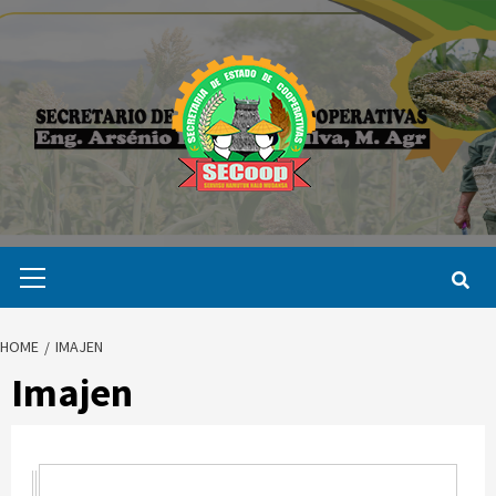
Skip
to
content
Primary
Menu
HOME
IMAJEN
Imajen