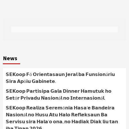
News
𝗦𝗘𝗞𝗼𝗼𝗽 𝗙ó 𝗢𝗿𝗶𝗲𝗻𝘁𝗮𝘀𝗮𝘂𝗻 𝗝𝗲𝗿𝗮𝗹 𝗯𝗮 𝗙𝘂𝗻𝘀𝗶𝗼𝗻á𝗿𝗶𝘂
𝗦𝗶𝗿𝗮 𝗔𝗽ó𝗶𝘂 𝗚𝗮𝗯𝗶𝗻𝗲𝘁𝗲.
𝗦𝗘𝗞𝗼𝗼𝗽 𝗣𝗮𝗿𝘁𝗶𝘀𝗶𝗽𝗮 𝗚𝗮𝗹𝗮 𝗗𝗶𝗻𝗻𝗲𝗿 𝗛𝗮𝗺𝘂𝘁𝘂𝗸 𝗵𝗼
𝗦𝗲𝘁ó𝗿 𝗣𝗿𝗶𝘃𝗮𝗱𝘂 𝗡𝗮𝘀𝗶𝗼𝗻á𝗹 𝗻𝗼 𝗜𝗻𝘁𝗲𝗿𝗻𝗮𝘀𝗶𝗼𝗻á𝗹.
𝗦𝗘𝗞𝗼𝗼𝗽 𝗥𝗲𝗮𝗹𝗶𝘇𝗮 𝗦𝗲𝗿𝗲𝗺ó𝗻𝗶𝗮 𝗛𝗮𝘀𝗮’𝗲 𝗕𝗮𝗻𝗱𝗲𝗶𝗿𝗮
𝗡𝗮𝘀𝗶𝗼𝗻á𝗹 𝗻𝗼 𝗛𝘂𝘀𝘂 𝗔𝘁𝘂 𝗛𝗮𝗹𝗼 𝗥𝗲𝗳𝗹𝗲𝗸𝘀𝗮𝘂𝗻 𝗕𝗮
𝗦𝗲𝗿𝘃𝗶𝘀𝘂 𝘀𝗶𝗿𝗮 𝗛𝗮𝗹𝗮’𝗼 𝗼𝗻𝗮, 𝗻𝗼 𝗛𝗮𝗱𝗶𝗮𝗸 𝗗𝗶𝗮𝗸 𝗹𝗶𝘂 𝘁𝗮𝗻
𝗶𝗵𝗮 𝗧𝗶𝗻𝗮𝗻 𝟮𝟬𝟮𝟲.