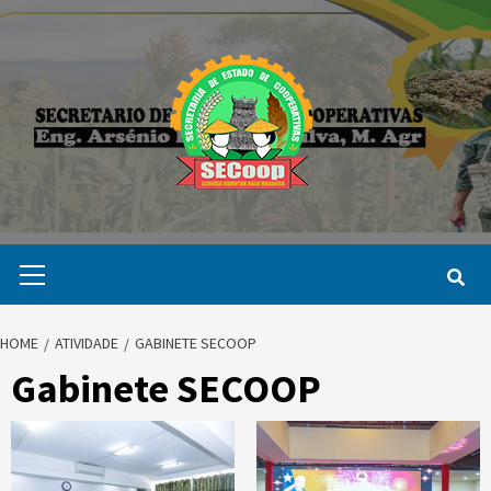
Skip
to
content
Primary
Menu
HOME
ATIVIDADE
GABINETE SECOOP
Gabinete SECOOP