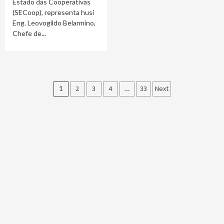
Estado das Cooperativas
(SECoop), representa husi
Eng. Leovogildo Belarmino,
Chefe de...
Posts
1
2
3
4
…
33
Next
pagination