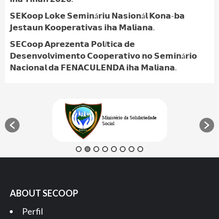
𝗦𝗘𝗞𝗼𝗼𝗽 𝗟𝗼𝗸𝗲 𝗦𝗲𝗺𝗶𝗻á𝗿𝗶𝘂 𝗡𝗮𝘀𝗶𝗼𝗻á𝗹 𝗞𝗼𝗻𝗮-𝗯𝗮
𝗝𝗲𝘀𝘁𝗮𝘂𝗻 𝗞𝗼𝗼𝗽𝗲𝗿𝗮𝘁𝗶𝘃𝗮𝘀 𝗶𝗵𝗮 𝗠𝗮𝗹𝗶𝗮𝗻𝗮.
𝗦𝗘𝗖𝗼𝗼𝗽 𝗔𝗽𝗿𝗲𝘇𝗲𝗻𝘁𝗮 𝗣𝗼𝗹í𝘁𝗶𝗰𝗮 𝗱𝗲
𝗗𝗲𝘀𝗲𝗻𝘃𝗼𝗹𝘃𝗶𝗺𝗲𝗻𝘁𝗼 𝗖𝗼𝗼𝗽𝗲𝗿𝗮𝘁𝗶𝘃𝗼 𝗻𝗼 𝗦𝗲𝗺𝗶𝗻á𝗿𝗶𝗼
𝗡𝗮𝗰𝗶𝗼𝗻𝗮𝗹 𝗱𝗮 𝗙𝗘𝗡𝗔𝗖𝗨𝗟𝗘𝗡𝗗𝗔 𝗶𝗵𝗮 𝗠𝗮𝗹𝗶𝗮𝗻𝗮.
ABOUT SECOOP
Perfil