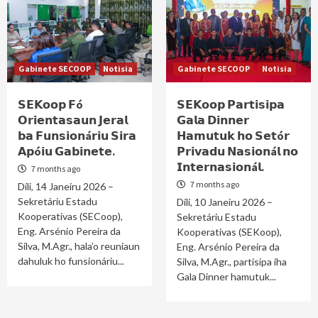
Gabinete SECOOP
Notisia
Gabinete SECOOP
Notisia
𝗦𝗘𝗞𝗼𝗼𝗽 𝗙ó
𝗦𝗘𝗞𝗼𝗼𝗽 𝗣𝗮𝗿𝘁𝗶𝘀𝗶𝗽𝗮
𝗢𝗿𝗶𝗲𝗻𝘁𝗮𝘀𝗮𝘂𝗻 𝗝𝗲𝗿𝗮𝗹
𝗚𝗮𝗹𝗮 𝗗𝗶𝗻𝗻𝗲𝗿
𝗯𝗮 𝗙𝘂𝗻𝘀𝗶𝗼𝗻á𝗿𝗶𝘂 𝗦𝗶𝗿𝗮
𝗛𝗮𝗺𝘂𝘁𝘂𝗸 𝗵𝗼 𝗦𝗲𝘁ó𝗿
𝗔𝗽ó𝗶𝘂 𝗚𝗮𝗯𝗶𝗻𝗲𝘁𝗲.
𝗣𝗿𝗶𝘃𝗮𝗱𝘂 𝗡𝗮𝘀𝗶𝗼𝗻á𝗹 𝗻𝗼
𝗜𝗻𝘁𝗲𝗿𝗻𝗮𝘀𝗶𝗼𝗻á𝗹.
7 months ago
7 months ago
Díli, 14 Janeiru 2026 –
Sekretáriu Estadu
Díli, 10 Janeiru 2026 –
Kooperativas (SECoop),
Sekretáriu Estadu
Eng. Arsénio Pereira da
Kooperativas (SEKoop),
Silva, M.Agr., hala’o reuniaun
Eng. Arsénio Pereira da
dahuluk ho funsionáriu...
Silva, M.Agr., partisipa iha
Gala Dinner hamutuk...