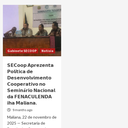
Gabinete SECOOP
Notisia
𝗦𝗘𝗖𝗼𝗼𝗽 𝗔𝗽𝗿𝗲𝘇𝗲𝗻𝘁𝗮
𝗣𝗼𝗹í𝘁𝗶𝗰𝗮 𝗱𝗲
𝗗𝗲𝘀𝗲𝗻𝘃𝗼𝗹𝘃𝗶𝗺𝗲𝗻𝘁𝗼
𝗖𝗼𝗼𝗽𝗲𝗿𝗮𝘁𝗶𝘃𝗼 𝗻𝗼
𝗦𝗲𝗺𝗶𝗻á𝗿𝗶𝗼 𝗡𝗮𝗰𝗶𝗼𝗻𝗮𝗹
𝗱𝗮 𝗙𝗘𝗡𝗔𝗖𝗨𝗟𝗘𝗡𝗗𝗔
𝗶𝗵𝗮 𝗠𝗮𝗹𝗶𝗮𝗻𝗮.
9 months ago
Maliana, 22 de novembro de
2025 — Secretaria de