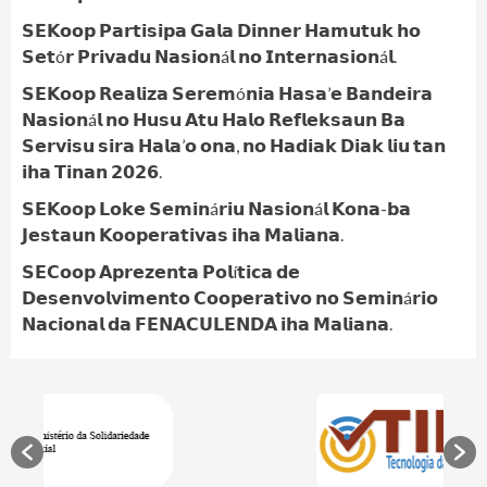
𝗦𝗘𝗞𝗼𝗼𝗽 𝗣𝗮𝗿𝘁𝗶𝘀𝗶𝗽𝗮 𝗚𝗮𝗹𝗮 𝗗𝗶𝗻𝗻𝗲𝗿 𝗛𝗮𝗺𝘂𝘁𝘂𝗸 𝗵𝗼
𝗦𝗲𝘁ó𝗿 𝗣𝗿𝗶𝘃𝗮𝗱𝘂 𝗡𝗮𝘀𝗶𝗼𝗻á𝗹 𝗻𝗼 𝗜𝗻𝘁𝗲𝗿𝗻𝗮𝘀𝗶𝗼𝗻á𝗹.
𝗦𝗘𝗞𝗼𝗼𝗽 𝗥𝗲𝗮𝗹𝗶𝘇𝗮 𝗦𝗲𝗿𝗲𝗺ó𝗻𝗶𝗮 𝗛𝗮𝘀𝗮’𝗲 𝗕𝗮𝗻𝗱𝗲𝗶𝗿𝗮
𝗡𝗮𝘀𝗶𝗼𝗻á𝗹 𝗻𝗼 𝗛𝘂𝘀𝘂 𝗔𝘁𝘂 𝗛𝗮𝗹𝗼 𝗥𝗲𝗳𝗹𝗲𝗸𝘀𝗮𝘂𝗻 𝗕𝗮
𝗦𝗲𝗿𝘃𝗶𝘀𝘂 𝘀𝗶𝗿𝗮 𝗛𝗮𝗹𝗮’𝗼 𝗼𝗻𝗮, 𝗻𝗼 𝗛𝗮𝗱𝗶𝗮𝗸 𝗗𝗶𝗮𝗸 𝗹𝗶𝘂 𝘁𝗮𝗻
𝗶𝗵𝗮 𝗧𝗶𝗻𝗮𝗻 𝟮𝟬𝟮𝟲.
𝗦𝗘𝗞𝗼𝗼𝗽 𝗟𝗼𝗸𝗲 𝗦𝗲𝗺𝗶𝗻á𝗿𝗶𝘂 𝗡𝗮𝘀𝗶𝗼𝗻á𝗹 𝗞𝗼𝗻𝗮-𝗯𝗮
𝗝𝗲𝘀𝘁𝗮𝘂𝗻 𝗞𝗼𝗼𝗽𝗲𝗿𝗮𝘁𝗶𝘃𝗮𝘀 𝗶𝗵𝗮 𝗠𝗮𝗹𝗶𝗮𝗻𝗮.
𝗦𝗘𝗖𝗼𝗼𝗽 𝗔𝗽𝗿𝗲𝘇𝗲𝗻𝘁𝗮 𝗣𝗼𝗹í𝘁𝗶𝗰𝗮 𝗱𝗲
𝗗𝗲𝘀𝗲𝗻𝘃𝗼𝗹𝘃𝗶𝗺𝗲𝗻𝘁𝗼 𝗖𝗼𝗼𝗽𝗲𝗿𝗮𝘁𝗶𝘃𝗼 𝗻𝗼 𝗦𝗲𝗺𝗶𝗻á𝗿𝗶𝗼
𝗡𝗮𝗰𝗶𝗼𝗻𝗮𝗹 𝗱𝗮 𝗙𝗘𝗡𝗔𝗖𝗨𝗟𝗘𝗡𝗗𝗔 𝗶𝗵𝗮 𝗠𝗮𝗹𝗶𝗮𝗻𝗮.