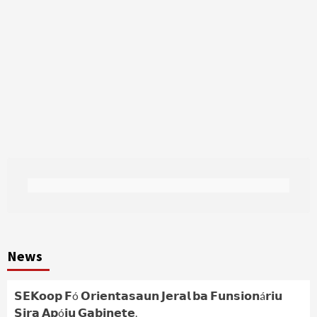
News
𝗦𝗘𝗞𝗼𝗼𝗽 𝗙ó 𝗢𝗿𝗶𝗲𝗻𝘁𝗮𝘀𝗮𝘂𝗻 𝗝𝗲𝗿𝗮𝗹 𝗯𝗮 𝗙𝘂𝗻𝘀𝗶𝗼𝗻á𝗿𝗶𝘂
𝗦𝗶𝗿𝗮 𝗔𝗽ó𝗶𝘂 𝗚𝗮𝗯𝗶𝗻𝗲𝘁𝗲.