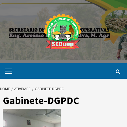
Skip
to
content
Primary
Menu
HOME
ATIVIDADE
GABINETE-DGPDC
Gabinete-DGPDC