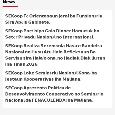
News
𝗦𝗘𝗞𝗼𝗼𝗽 𝗙ó 𝗢𝗿𝗶𝗲𝗻𝘁𝗮𝘀𝗮𝘂𝗻 𝗝𝗲𝗿𝗮𝗹 𝗯𝗮 𝗙𝘂𝗻𝘀𝗶𝗼𝗻á𝗿𝗶𝘂
𝗦𝗶𝗿𝗮 𝗔𝗽ó𝗶𝘂 𝗚𝗮𝗯𝗶𝗻𝗲𝘁𝗲.
𝗦𝗘𝗞𝗼𝗼𝗽 𝗣𝗮𝗿𝘁𝗶𝘀𝗶𝗽𝗮 𝗚𝗮𝗹𝗮 𝗗𝗶𝗻𝗻𝗲𝗿 𝗛𝗮𝗺𝘂𝘁𝘂𝗸 𝗵𝗼
𝗦𝗲𝘁ó𝗿 𝗣𝗿𝗶𝘃𝗮𝗱𝘂 𝗡𝗮𝘀𝗶𝗼𝗻á𝗹 𝗻𝗼 𝗜𝗻𝘁𝗲𝗿𝗻𝗮𝘀𝗶𝗼𝗻á𝗹.
𝗦𝗘𝗞𝗼𝗼𝗽 𝗥𝗲𝗮𝗹𝗶𝘇𝗮 𝗦𝗲𝗿𝗲𝗺ó𝗻𝗶𝗮 𝗛𝗮𝘀𝗮’𝗲 𝗕𝗮𝗻𝗱𝗲𝗶𝗿𝗮
𝗡𝗮𝘀𝗶𝗼𝗻á𝗹 𝗻𝗼 𝗛𝘂𝘀𝘂 𝗔𝘁𝘂 𝗛𝗮𝗹𝗼 𝗥𝗲𝗳𝗹𝗲𝗸𝘀𝗮𝘂𝗻 𝗕𝗮
𝗦𝗲𝗿𝘃𝗶𝘀𝘂 𝘀𝗶𝗿𝗮 𝗛𝗮𝗹𝗮’𝗼 𝗼𝗻𝗮, 𝗻𝗼 𝗛𝗮𝗱𝗶𝗮𝗸 𝗗𝗶𝗮𝗸 𝗹𝗶𝘂 𝘁𝗮𝗻
𝗶𝗵𝗮 𝗧𝗶𝗻𝗮𝗻 𝟮𝟬𝟮𝟲.
𝗦𝗘𝗞𝗼𝗼𝗽 𝗟𝗼𝗸𝗲 𝗦𝗲𝗺𝗶𝗻á𝗿𝗶𝘂 𝗡𝗮𝘀𝗶𝗼𝗻á𝗹 𝗞𝗼𝗻𝗮-𝗯𝗮
𝗝𝗲𝘀𝘁𝗮𝘂𝗻 𝗞𝗼𝗼𝗽𝗲𝗿𝗮𝘁𝗶𝘃𝗮𝘀 𝗶𝗵𝗮 𝗠𝗮𝗹𝗶𝗮𝗻𝗮.
𝗦𝗘𝗖𝗼𝗼𝗽 𝗔𝗽𝗿𝗲𝘇𝗲𝗻𝘁𝗮 𝗣𝗼𝗹í𝘁𝗶𝗰𝗮 𝗱𝗲
𝗗𝗲𝘀𝗲𝗻𝘃𝗼𝗹𝘃𝗶𝗺𝗲𝗻𝘁𝗼 𝗖𝗼𝗼𝗽𝗲𝗿𝗮𝘁𝗶𝘃𝗼 𝗻𝗼 𝗦𝗲𝗺𝗶𝗻á𝗿𝗶𝗼
𝗡𝗮𝗰𝗶𝗼𝗻𝗮𝗹 𝗱𝗮 𝗙𝗘𝗡𝗔𝗖𝗨𝗟𝗘𝗡𝗗𝗔 𝗶𝗵𝗮 𝗠𝗮𝗹𝗶𝗮𝗻𝗮.