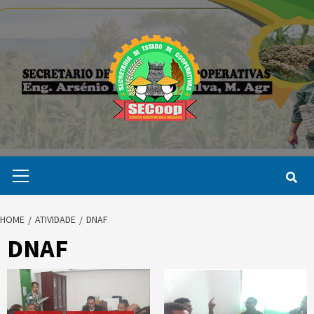
Skip
to
content
Primary
Menu
HOME
ATIVIDADE
DNAF
DNAF