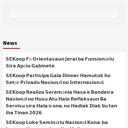
News
𝗦𝗘𝗞𝗼𝗼𝗽 𝗙ó 𝗢𝗿𝗶𝗲𝗻𝘁𝗮𝘀𝗮𝘂𝗻 𝗝𝗲𝗿𝗮𝗹 𝗯𝗮 𝗙𝘂𝗻𝘀𝗶𝗼𝗻á𝗿𝗶𝘂
𝗦𝗶𝗿𝗮 𝗔𝗽ó𝗶𝘂 𝗚𝗮𝗯𝗶𝗻𝗲𝘁𝗲.
𝗦𝗘𝗞𝗼𝗼𝗽 𝗣𝗮𝗿𝘁𝗶𝘀𝗶𝗽𝗮 𝗚𝗮𝗹𝗮 𝗗𝗶𝗻𝗻𝗲𝗿 𝗛𝗮𝗺𝘂𝘁𝘂𝗸 𝗵𝗼
𝗦𝗲𝘁ó𝗿 𝗣𝗿𝗶𝘃𝗮𝗱𝘂 𝗡𝗮𝘀𝗶𝗼𝗻á𝗹 𝗻𝗼 𝗜𝗻𝘁𝗲𝗿𝗻𝗮𝘀𝗶𝗼𝗻á𝗹.
𝗦𝗘𝗞𝗼𝗼𝗽 𝗥𝗲𝗮𝗹𝗶𝘇𝗮 𝗦𝗲𝗿𝗲𝗺ó𝗻𝗶𝗮 𝗛𝗮𝘀𝗮’𝗲 𝗕𝗮𝗻𝗱𝗲𝗶𝗿𝗮
𝗡𝗮𝘀𝗶𝗼𝗻á𝗹 𝗻𝗼 𝗛𝘂𝘀𝘂 𝗔𝘁𝘂 𝗛𝗮𝗹𝗼 𝗥𝗲𝗳𝗹𝗲𝗸𝘀𝗮𝘂𝗻 𝗕𝗮
𝗦𝗲𝗿𝘃𝗶𝘀𝘂 𝘀𝗶𝗿𝗮 𝗛𝗮𝗹𝗮’𝗼 𝗼𝗻𝗮, 𝗻𝗼 𝗛𝗮𝗱𝗶𝗮𝗸 𝗗𝗶𝗮𝗸 𝗹𝗶𝘂 𝘁𝗮𝗻
𝗶𝗵𝗮 𝗧𝗶𝗻𝗮𝗻 𝟮𝟬𝟮𝟲.
𝗦𝗘𝗞𝗼𝗼𝗽 𝗟𝗼𝗸𝗲 𝗦𝗲𝗺𝗶𝗻á𝗿𝗶𝘂 𝗡𝗮𝘀𝗶𝗼𝗻á𝗹 𝗞𝗼𝗻𝗮-𝗯𝗮