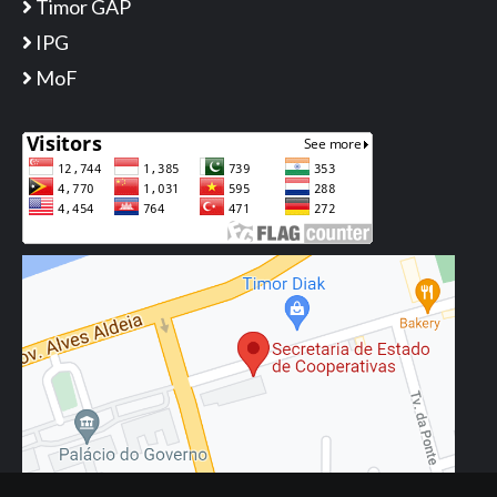
Timor GAP
IPG
MoF