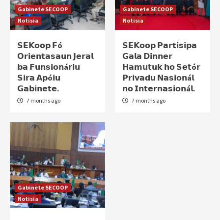
Gabinete SECOOP
Gabinete SECOOP
Notisia
Notisia
𝗦𝗘𝗞𝗼𝗼𝗽 𝗙ó
𝗦𝗘𝗞𝗼𝗼𝗽 𝗣𝗮𝗿𝘁𝗶𝘀𝗶𝗽𝗮
𝗢𝗿𝗶𝗲𝗻𝘁𝗮𝘀𝗮𝘂𝗻 𝗝𝗲𝗿𝗮𝗹
𝗚𝗮𝗹𝗮 𝗗𝗶𝗻𝗻𝗲𝗿
𝗯𝗮 𝗙𝘂𝗻𝘀𝗶𝗼𝗻á𝗿𝗶𝘂
𝗛𝗮𝗺𝘂𝘁𝘂𝗸 𝗵𝗼 𝗦𝗲𝘁ó𝗿
𝗦𝗶𝗿𝗮 𝗔𝗽ó𝗶𝘂
𝗣𝗿𝗶𝘃𝗮𝗱𝘂 𝗡𝗮𝘀𝗶𝗼𝗻á𝗹
𝗚𝗮𝗯𝗶𝗻𝗲𝘁𝗲.
𝗻𝗼 𝗜𝗻𝘁𝗲𝗿𝗻𝗮𝘀𝗶𝗼𝗻á𝗹.
7 months ago
7 months ago
Gabinete SECOOP
Notisia