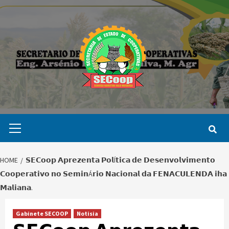
Skip
to
content
Primary
Menu
HOME
𝗦𝗘𝗖𝗼𝗼𝗽 𝗔𝗽𝗿𝗲𝘇𝗲𝗻𝘁𝗮 𝗣𝗼𝗹Í𝘁𝗶𝗰𝗮 𝗱𝗲 𝗗𝗲𝘀𝗲𝗻𝘃𝗼𝗹𝘃𝗶𝗺𝗲𝗻𝘁𝗼
𝗖𝗼𝗼𝗽𝗲𝗿𝗮𝘁𝗶𝘃𝗼 𝗻𝗼 𝗦𝗲𝗺𝗶𝗻Á𝗿𝗶𝗼 𝗡𝗮𝗰𝗶𝗼𝗻𝗮𝗹 𝗱𝗮 𝗙𝗘𝗡𝗔𝗖𝗨𝗟𝗘𝗡𝗗𝗔 𝗶𝗵𝗮
𝗠𝗮𝗹𝗶𝗮𝗻𝗮.
Gabinete SECOOP
Notisia