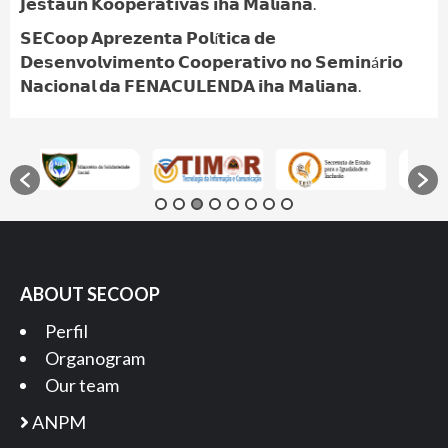
𝗝𝗲𝘀𝘁𝗮𝘂𝗻 𝗞𝗼𝗼𝗽𝗲𝗿𝗮𝘁𝗶𝘃𝗮𝘀 𝗶𝗵𝗮 𝗠𝗮𝗹𝗶𝗮𝗻𝗮.
𝗦𝗘𝗖𝗼𝗼𝗽 𝗔𝗽𝗿𝗲𝘇𝗲𝗻𝘁𝗮 𝗣𝗼𝗹í𝘁𝗶𝗰𝗮 𝗱𝗲
𝗗𝗲𝘀𝗲𝗻𝘃𝗼𝗹𝘃𝗶𝗺𝗲𝗻𝘁𝗼 𝗖𝗼𝗼𝗽𝗲𝗿𝗮𝘁𝗶𝘃𝗼 𝗻𝗼 𝗦𝗲𝗺𝗶𝗻á𝗿𝗶𝗼
𝗡𝗮𝗰𝗶𝗼𝗻𝗮𝗹 𝗱𝗮 𝗙𝗘𝗡𝗔𝗖𝗨𝗟𝗘𝗡𝗗𝗔 𝗶𝗵𝗮 𝗠𝗮𝗹𝗶𝗮𝗻𝗮.
ABOUT SECOOP
Perfil
Organogram
Our team
ANPM