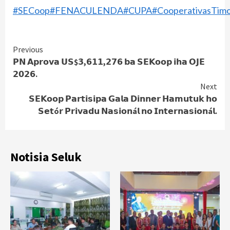
#SECoop
#FENACULENDA
#CUPA
#CooperativasTim
Continue
Previous
𝗣𝗡 𝗔𝗽𝗿𝗼𝘃𝗮 𝗨𝗦$𝟯,𝟲𝟭𝟭,𝟮𝟳𝟲 𝗯𝗮 𝗦𝗘𝗞𝗼𝗼𝗽 𝗶𝗵𝗮 𝗢𝗝𝗘
Reading
𝟮𝟬𝟮𝟲.
Next
𝗦𝗘𝗞𝗼𝗼𝗽 𝗣𝗮𝗿𝘁𝗶𝘀𝗶𝗽𝗮 𝗚𝗮𝗹𝗮 𝗗𝗶𝗻𝗻𝗲𝗿 𝗛𝗮𝗺𝘂𝘁𝘂𝗸 𝗵𝗼
𝗦𝗲𝘁ó𝗿 𝗣𝗿𝗶𝘃𝗮𝗱𝘂 𝗡𝗮𝘀𝗶𝗼𝗻á𝗹 𝗻𝗼 𝗜𝗻𝘁𝗲𝗿𝗻𝗮𝘀𝗶𝗼𝗻á𝗹.
Notisia Seluk