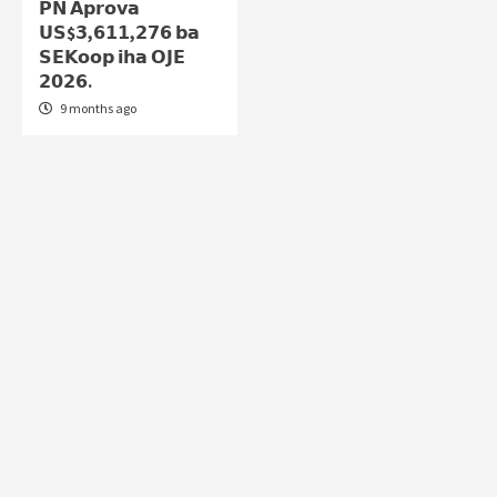
𝗣𝗡 𝗔𝗽𝗿𝗼𝘃𝗮
𝗨𝗦$𝟯,𝟲𝟭𝟭,𝟮𝟳𝟲 𝗯𝗮
𝗦𝗘𝗞𝗼𝗼𝗽 𝗶𝗵𝗮 𝗢𝗝𝗘
𝟮𝟬𝟮𝟲.
9 months ago