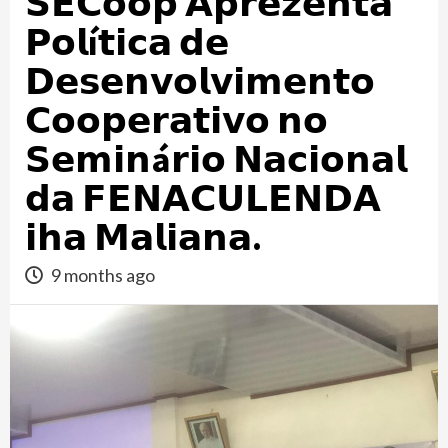
𝗦𝗘𝗖𝗼𝗼𝗽 𝗔𝗽𝗿𝗲𝘇𝗲𝗻𝘁𝗮
𝗣𝗼𝗹í𝘁𝗶𝗰𝗮 𝗱𝗲
𝗗𝗲𝘀𝗲𝗻𝘃𝗼𝗹𝘃𝗶𝗺𝗲𝗻𝘁𝗼
𝗖𝗼𝗼𝗽𝗲𝗿𝗮𝘁𝗶𝘃𝗼 𝗻𝗼
𝗦𝗲𝗺𝗶𝗻á𝗿𝗶𝗼 𝗡𝗮𝗰𝗶𝗼𝗻𝗮𝗹
𝗱𝗮 𝗙𝗘𝗡𝗔𝗖𝗨𝗟𝗘𝗡𝗗𝗔
𝗶𝗵𝗮 𝗠𝗮𝗹𝗶𝗮𝗻𝗮.
9 months ago