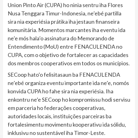
Union Pinto Air (CUPA) ho ninia sentru iha Flores
Nusa Tenggara Timur-Indonesia, ne’ebé partilla
sira nia experiésia prátika iha jestaun finanseira
komunitária. Momentos marcantes iha eventu ida
ne’e mós hala’o assinatura do Memorando de
Entendimento (MoU) entre FENACULENDA no
CUPA, com o objetivo de fortalecer as capacidades
dos membros cooperativos em todos os municípios.
SECoop hato’o felisitasaun ba FENACULENDA
ne’ebé organiza eventu importante ida ne’e, nomós
konvida CUPA ho fahe sira nia experiésia. Iha
enkontru ne’e SECoop ho kompromissu hodi servisu
em parceria ho federações cooperativas,
autoridades locais, instituições parceiras ba
fortalesimentu movimentu kooperativu ida sólidu,
inklusivu no sustentável iha Timor-Leste.