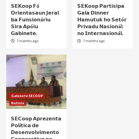
𝗦𝗘𝗞𝗼𝗼𝗽 𝗙ó
𝗦𝗘𝗞𝗼𝗼𝗽 𝗣𝗮𝗿𝘁𝗶𝘀𝗶𝗽𝗮
𝗢𝗿𝗶𝗲𝗻𝘁𝗮𝘀𝗮𝘂𝗻 𝗝𝗲𝗿𝗮𝗹
𝗚𝗮𝗹𝗮 𝗗𝗶𝗻𝗻𝗲𝗿
𝗯𝗮 𝗙𝘂𝗻𝘀𝗶𝗼𝗻á𝗿𝗶𝘂
𝗛𝗮𝗺𝘂𝘁𝘂𝗸 𝗵𝗼 𝗦𝗲𝘁ó𝗿
𝗦𝗶𝗿𝗮 𝗔𝗽ó𝗶𝘂
𝗣𝗿𝗶𝘃𝗮𝗱𝘂 𝗡𝗮𝘀𝗶𝗼𝗻á𝗹
𝗚𝗮𝗯𝗶𝗻𝗲𝘁𝗲.
𝗻𝗼 𝗜𝗻𝘁𝗲𝗿𝗻𝗮𝘀𝗶𝗼𝗻á𝗹.
7 months ago
7 months ago
Gabinete SECOOP
Notisia
𝗦𝗘𝗖𝗼𝗼𝗽 𝗔𝗽𝗿𝗲𝘇𝗲𝗻𝘁𝗮
𝗣𝗼𝗹í𝘁𝗶𝗰𝗮 𝗱𝗲
𝗗𝗲𝘀𝗲𝗻𝘃𝗼𝗹𝘃𝗶𝗺𝗲𝗻𝘁𝗼