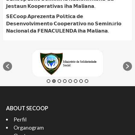
𝗝𝗲𝘀𝘁𝗮𝘂𝗻 𝗞𝗼𝗼𝗽𝗲𝗿𝗮𝘁𝗶𝘃𝗮𝘀 𝗶𝗵𝗮 𝗠𝗮𝗹𝗶𝗮𝗻𝗮.
𝗦𝗘𝗖𝗼𝗼𝗽 𝗔𝗽𝗿𝗲𝘇𝗲𝗻𝘁𝗮 𝗣𝗼𝗹í𝘁𝗶𝗰𝗮 𝗱𝗲
𝗗𝗲𝘀𝗲𝗻𝘃𝗼𝗹𝘃𝗶𝗺𝗲𝗻𝘁𝗼 𝗖𝗼𝗼𝗽𝗲𝗿𝗮𝘁𝗶𝘃𝗼 𝗻𝗼 𝗦𝗲𝗺𝗶𝗻á𝗿𝗶𝗼
𝗡𝗮𝗰𝗶𝗼𝗻𝗮𝗹 𝗱𝗮 𝗙𝗘𝗡𝗔𝗖𝗨𝗟𝗘𝗡𝗗𝗔 𝗶𝗵𝗮 𝗠𝗮𝗹𝗶𝗮𝗻𝗮.
ABOUT SECOOP
Perfil
Organogram