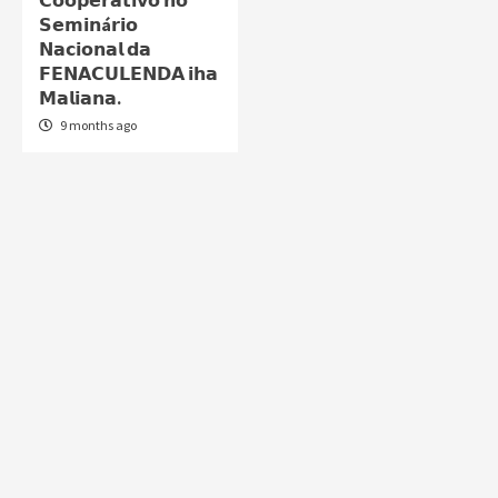
𝗖𝗼𝗼𝗽𝗲𝗿𝗮𝘁𝗶𝘃𝗼 𝗻𝗼
𝗦𝗲𝗺𝗶𝗻á𝗿𝗶𝗼
𝗡𝗮𝗰𝗶𝗼𝗻𝗮𝗹 𝗱𝗮
𝗙𝗘𝗡𝗔𝗖𝗨𝗟𝗘𝗡𝗗𝗔 𝗶𝗵𝗮
𝗠𝗮𝗹𝗶𝗮𝗻𝗮.
9 months ago