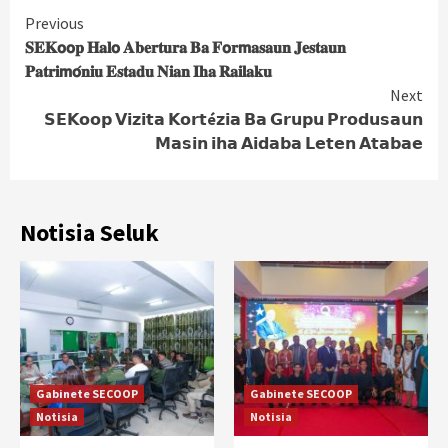
Continue
Previous
𝐒𝐄𝐊𝗼𝗼𝐩 𝐇𝐚𝐥𝗼 𝐀𝐛𝐞𝐫𝐭𝐮𝐫𝐚 𝐁𝐚 𝐅𝗼𝐫𝗺𝐚𝐬𝐚𝐮𝐧 𝐉𝐞𝐬𝐭𝐚𝐮𝐧
Reading
𝐏𝐚𝐭𝐫𝐢𝗺𝗼́𝐧𝐢𝐮 𝐄𝐬𝐭𝐚𝐝𝐮 𝐍𝐢𝐚𝐧 𝐈𝐡𝐚 𝐑𝐚𝐢𝐥𝐚𝐤𝐮
Next
𝗦𝗘𝗞𝗼𝗼𝗽 𝗩𝗶𝘇𝗶𝘁𝗮 𝗞𝗼𝗿𝘁é𝘇𝗶𝗮 𝗕𝗮 𝗚𝗿𝘂𝗽𝘂 𝗣𝗿𝗼𝗱𝘂𝘀𝗮𝘂𝗻
𝗠𝗮𝘀𝗶𝗻 𝗶𝗵𝗮 𝗔𝗶𝗱𝗮𝗯𝗮 𝗟𝗲𝘁𝗲𝗻 𝗔𝘁𝗮𝗯𝗮𝗲
Notisia Seluk
Gabinete SECOOP
Gabinete SECOOP
Notisia
Notisia