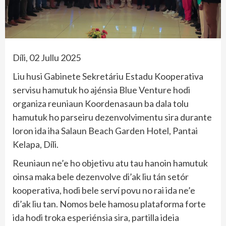
Díli, 02 Jullu 2025
Liu husi Gabinete Sekretáriu Estadu Kooperativa
servisu hamutuk ho ajénsia Blue Venture hodi
organiza reuniaun Koordenasaun ba dala tolu
hamutuk ho parseiru dezenvolvimentu sira durante
loron ida iha Salaun Beach Garden Hotel, Pantai
Kelapa, Díli.
Reuniaun ne’e ho objetivu atu tau hanoin hamutuk
oinsa maka bele dezenvolve di’ak liu tán setór
kooperativa, hodi bele serví povu no rai ida ne’e
di’ak liu tan. Nomos bele hamosu plataforma forte
ida hodi troka esperiénsia sira, partilla ideia