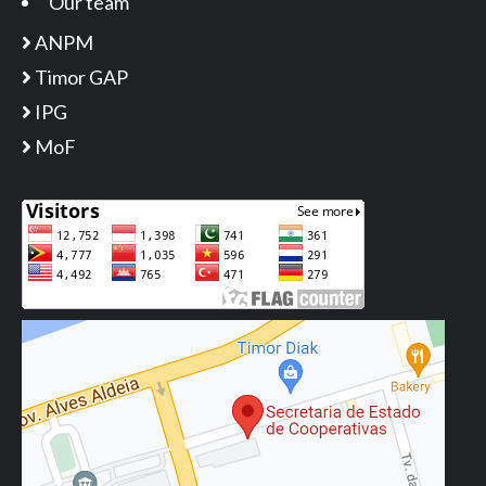
Our team
ANPM
Timor GAP
IPG
MoF