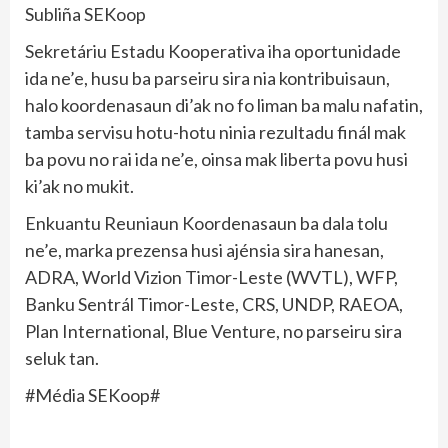
Subliña SEKoop
Sekretáriu Estadu Kooperativa iha oportunidade
ida ne’e, husu ba parseiru sira nia kontribuisaun,
halo koordenasaun di’ak no fo liman ba malu nafatin,
tamba servisu hotu-hotu ninia rezultadu finál mak
ba povu no rai ida ne’e, oinsa mak liberta povu husi
ki’ak no mukit.
Enkuantu Reuniaun Koordenasaun ba dala tolu
ne’e, marka prezensa husi ajénsia sira hanesan,
ADRA, World Vizion Timor-Leste (WVTL), WFP,
Banku Sentrál Timor-Leste, CRS, UNDP, RAEOA,
Plan International, Blue Venture, no parseiru sira
seluk tan.
#Média SEKoop#