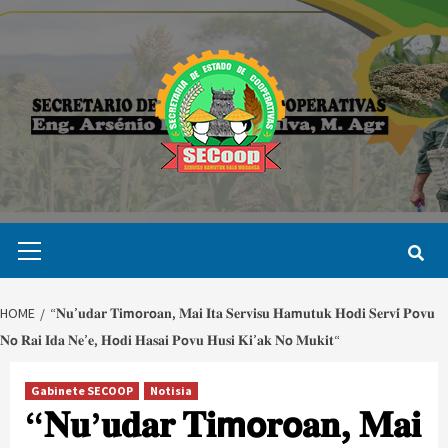
Skip
to
content
Primary
Menu
HOME
“𝐍𝐮’𝐮𝐝𝐚𝐫 𝐓𝐢𝗺𝗼𝐫𝗼𝐚𝐧, 𝐌𝐚𝐢 𝐈𝐭𝐚 𝐒𝐞𝐫𝐯𝐢𝐬𝐮 𝐇𝐚𝗺𝐮𝐭𝐮𝐤 𝐇𝗼𝐝𝐢 𝐒𝐞𝐫𝐯𝐢́ 𝐏𝗼𝐯𝐮
𝐍𝗼 𝐑𝐚𝐢 𝐈𝐝𝐚 𝐍𝐞’𝐞, 𝐇𝗼𝐝𝐢 𝐇𝐚𝐬𝐚𝐢 𝐏𝗼𝐯𝐮 𝐇𝐮𝐬𝐢 𝐊𝐢’𝐚𝐤 𝐍𝗼 𝐌𝐮𝐤𝐢𝐭“
Gabinete SECOOP
Notisia
“𝐍𝐮’𝐮𝐝𝐚𝐫 𝐓𝐢𝗺𝗼𝐫𝗼𝐚𝐧, 𝐌𝐚𝐢