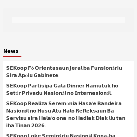
News
𝗦𝗘𝗞𝗼𝗼𝗽 𝗙ó 𝗢𝗿𝗶𝗲𝗻𝘁𝗮𝘀𝗮𝘂𝗻 𝗝𝗲𝗿𝗮𝗹 𝗯𝗮 𝗙𝘂𝗻𝘀𝗶𝗼𝗻á𝗿𝗶𝘂
𝗦𝗶𝗿𝗮 𝗔𝗽ó𝗶𝘂 𝗚𝗮𝗯𝗶𝗻𝗲𝘁𝗲.
𝗦𝗘𝗞𝗼𝗼𝗽 𝗣𝗮𝗿𝘁𝗶𝘀𝗶𝗽𝗮 𝗚𝗮𝗹𝗮 𝗗𝗶𝗻𝗻𝗲𝗿 𝗛𝗮𝗺𝘂𝘁𝘂𝗸 𝗵𝗼
𝗦𝗲𝘁ó𝗿 𝗣𝗿𝗶𝘃𝗮𝗱𝘂 𝗡𝗮𝘀𝗶𝗼𝗻á𝗹 𝗻𝗼 𝗜𝗻𝘁𝗲𝗿𝗻𝗮𝘀𝗶𝗼𝗻á𝗹.
𝗦𝗘𝗞𝗼𝗼𝗽 𝗥𝗲𝗮𝗹𝗶𝘇𝗮 𝗦𝗲𝗿𝗲𝗺ó𝗻𝗶𝗮 𝗛𝗮𝘀𝗮’𝗲 𝗕𝗮𝗻𝗱𝗲𝗶𝗿𝗮
𝗡𝗮𝘀𝗶𝗼𝗻á𝗹 𝗻𝗼 𝗛𝘂𝘀𝘂 𝗔𝘁𝘂 𝗛𝗮𝗹𝗼 𝗥𝗲𝗳𝗹𝗲𝗸𝘀𝗮𝘂𝗻 𝗕𝗮
𝗦𝗲𝗿𝘃𝗶𝘀𝘂 𝘀𝗶𝗿𝗮 𝗛𝗮𝗹𝗮’𝗼 𝗼𝗻𝗮, 𝗻𝗼 𝗛𝗮𝗱𝗶𝗮𝗸 𝗗𝗶𝗮𝗸 𝗹𝗶𝘂 𝘁𝗮𝗻
𝗶𝗵𝗮 𝗧𝗶𝗻𝗮𝗻 𝟮𝟬𝟮𝟲.
𝗦𝗘𝗞𝗼𝗼𝗽 𝗟𝗼𝗸𝗲 𝗦𝗲𝗺𝗶𝗻á𝗿𝗶𝘂 𝗡𝗮𝘀𝗶𝗼𝗻á𝗹 𝗞𝗼𝗻𝗮-𝗯𝗮