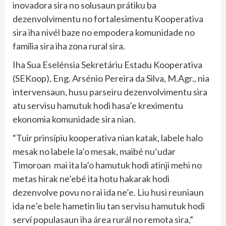
inovadora sira no solusaun prátiku ba
dezenvolvimentu no fortalesimentu Kooperativa
sira iha nivél baze no empodera komunidade no
família sira iha zona rural sira.
Iha Sua Eselénsia Sekretáriu Estadu Kooperativa
(SEKoop), Eng. Arsénio Pereira da Silva, M.Agr., nia
intervensaun, husu parseiru dezenvolvimentu sira
atu servisu hamutuk hodi hasa’e kreximentu
ekonomia komunidade sira nian.
“Tuir prinsípiu kooperativa nian katak, labele halo
mesak no labele la’o mesak, maibé nu’udar
Timoroan mai ita la’o hamutuk hodi atinji mehi no
metas hirak ne’ebé ita hotu hakarak hodi
dezenvolve povu no rai ida ne’e. Liu husi reuniaun
ida ne’e bele hametin liu tan servisu hamutuk hodi
serví populasaun iha área rurál no remota sira,”