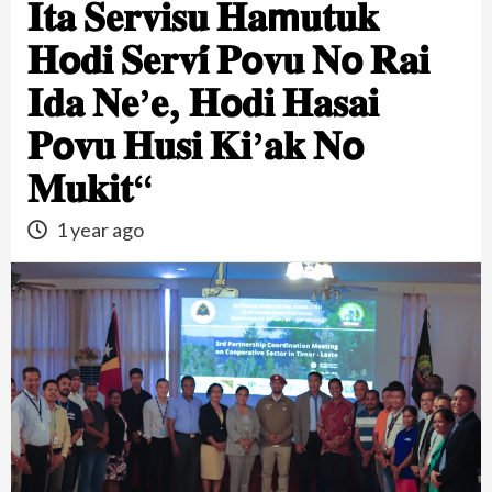
𝐈𝐭𝐚 𝐒𝐞𝐫𝐯𝐢𝐬𝐮 𝐇𝐚𝗺𝐮𝐭𝐮𝐤
𝐇𝗼𝐝𝐢 𝐒𝐞𝐫𝐯𝐢́ 𝐏𝗼𝐯𝐮 𝐍𝗼 𝐑𝐚𝐢
𝐈𝐝𝐚 𝐍𝐞’𝐞, 𝐇𝗼𝐝𝐢 𝐇𝐚𝐬𝐚𝐢
𝐏𝗼𝐯𝐮 𝐇𝐮𝐬𝐢 𝐊𝐢’𝐚𝐤 𝐍𝗼
𝐌𝐮𝐤𝐢𝐭“
1 year ago