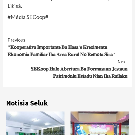
Likisá.
#Média SECoop#
Continue
Previous
“𝐊𝗼𝗼𝐩𝐞𝐫𝐚𝐭𝐢𝐯𝐚 𝐈𝗺𝐩𝗼𝐫𝐭𝐚𝐧𝐭𝐞 𝐁𝐚 𝐇𝐚𝐬𝐚’𝐞 𝐊𝐫𝐞𝐱𝐢𝗺𝐞𝐧𝐭𝐮
Reading
𝐄𝐤𝗼𝐧𝗼𝗺𝐢𝐚 𝐅𝐚𝗺𝐢𝐥𝐢𝐚𝐫 𝐈𝐡𝐚 𝐀́𝐫𝐞𝐚 𝐑𝐮𝐫𝐚́𝐥 𝐍𝗼 𝐑𝐞𝗺𝗼𝐭𝐚 𝐒𝐢𝐫𝐚“
Next
𝐒𝐄𝐊𝗼𝗼𝐩 𝐇𝐚𝐥𝗼 𝐀𝐛𝐞𝐫𝐭𝐮𝐫𝐚 𝐁𝐚 𝐅𝗼𝐫𝗺𝐚𝐬𝐚𝐮𝐧 𝐉𝐞𝐬𝐭𝐚𝐮𝐧
𝐏𝐚𝐭𝐫𝐢𝗺𝗼́𝐧𝐢𝐮 𝐄𝐬𝐭𝐚𝐝𝐮 𝐍𝐢𝐚𝐧 𝐈𝐡𝐚 𝐑𝐚𝐢𝐥𝐚𝐤𝐮
Notisia Seluk