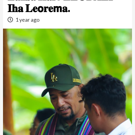
𝐈𝐡𝐚 𝐋𝐞𝗼𝐫𝐞𝗺𝐚.
1 year ago