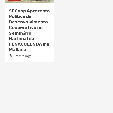
𝗦𝗘𝗖𝗼𝗼𝗽 𝗔𝗽𝗿𝗲𝘇𝗲𝗻𝘁𝗮
𝗣𝗼𝗹í𝘁𝗶𝗰𝗮 𝗱𝗲
𝗗𝗲𝘀𝗲𝗻𝘃𝗼𝗹𝘃𝗶𝗺𝗲𝗻𝘁𝗼
𝗖𝗼𝗼𝗽𝗲𝗿𝗮𝘁𝗶𝘃𝗼 𝗻𝗼
𝗦𝗲𝗺𝗶𝗻á𝗿𝗶𝗼
𝗡𝗮𝗰𝗶𝗼𝗻𝗮𝗹 𝗱𝗮
𝗙𝗘𝗡𝗔𝗖𝗨𝗟𝗘𝗡𝗗𝗔 𝗶𝗵𝗮
𝗠𝗮𝗹𝗶𝗮𝗻𝗮.
8 months ago