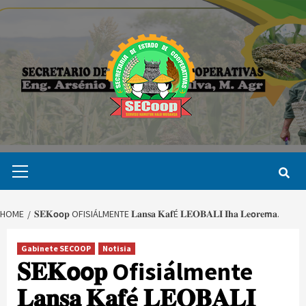
Skip
to
content
Primary
Menu
HOME
𝐒𝐄𝐊𝗼𝗼𝐩 OFISIÁLMENTE 𝐋𝐚𝐧𝐬𝐚 𝐊𝐚𝐟É 𝐋𝐄𝐎𝐁𝐀𝐋𝐈 𝐈𝐡𝐚 𝐋𝐞𝗼𝐫𝐞𝗺𝐚.
Gabinete SECOOP
Notisia
𝐒𝐄𝐊𝗼𝗼𝐩 Ofisiálmente
𝐋𝐚𝐧𝐬𝐚 𝐊𝐚𝐟é 𝐋𝐄𝐎𝐁𝐀𝐋𝐈