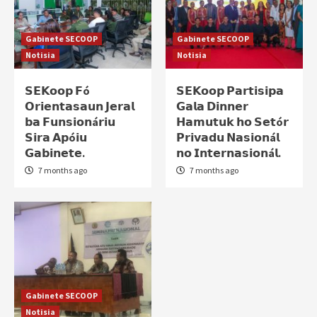
Gabinete SECOOP
Gabinete SECOOP
Notisia
Notisia
𝗦𝗘𝗞𝗼𝗼𝗽 𝗙ó
𝗦𝗘𝗞𝗼𝗼𝗽 𝗣𝗮𝗿𝘁𝗶𝘀𝗶𝗽𝗮
𝗢𝗿𝗶𝗲𝗻𝘁𝗮𝘀𝗮𝘂𝗻 𝗝𝗲𝗿𝗮𝗹
𝗚𝗮𝗹𝗮 𝗗𝗶𝗻𝗻𝗲𝗿
𝗯𝗮 𝗙𝘂𝗻𝘀𝗶𝗼𝗻á𝗿𝗶𝘂
𝗛𝗮𝗺𝘂𝘁𝘂𝗸 𝗵𝗼 𝗦𝗲𝘁ó𝗿
𝗦𝗶𝗿𝗮 𝗔𝗽ó𝗶𝘂
𝗣𝗿𝗶𝘃𝗮𝗱𝘂 𝗡𝗮𝘀𝗶𝗼𝗻á𝗹
𝗚𝗮𝗯𝗶𝗻𝗲𝘁𝗲.
𝗻𝗼 𝗜𝗻𝘁𝗲𝗿𝗻𝗮𝘀𝗶𝗼𝗻á𝗹.
7 months ago
7 months ago
Gabinete SECOOP
Notisia