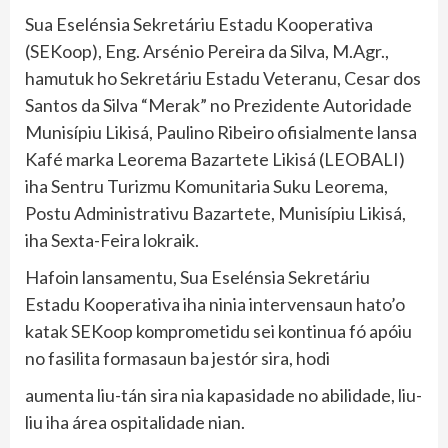
Sua Eselénsia Sekretáriu Estadu Kooperativa
(SEKoop), Eng. Arsénio Pereira da Silva, M.Agr.,
hamutuk ho Sekretáriu Estadu Veteranu, Cesar dos
Santos da Silva “Merak” no Prezidente Autoridade
Munisípiu Likisá, Paulino Ribeiro ofisialmente lansa
Kafé marka Leorema Bazartete Likisá (LEOBALI)
iha Sentru Turizmu Komunitaria Suku Leorema,
Postu Administrativu Bazartete, Munisípiu Likisá,
iha Sexta-Feira lokraik.
Hafoin lansamentu, Sua Eselénsia Sekretáriu
Estadu Kooperativa iha ninia intervensaun hato’o
katak SEKoop komprometidu sei kontinua fó apóiu
no fasilita formasaun ba jestór sira, hodi
aumenta liu-tán sira nia kapasidade no abilidade, liu-
liu iha área ospitalidade nian.