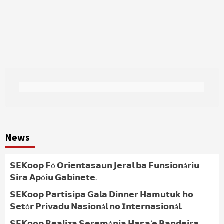
News
𝗦𝗘𝗞𝗼𝗼𝗽 𝗙ó 𝗢𝗿𝗶𝗲𝗻𝘁𝗮𝘀𝗮𝘂𝗻 𝗝𝗲𝗿𝗮𝗹 𝗯𝗮 𝗙𝘂𝗻𝘀𝗶𝗼𝗻á𝗿𝗶𝘂
𝗦𝗶𝗿𝗮 𝗔𝗽ó𝗶𝘂 𝗚𝗮𝗯𝗶𝗻𝗲𝘁𝗲.
𝗦𝗘𝗞𝗼𝗼𝗽 𝗣𝗮𝗿𝘁𝗶𝘀𝗶𝗽𝗮 𝗚𝗮𝗹𝗮 𝗗𝗶𝗻𝗻𝗲𝗿 𝗛𝗮𝗺𝘂𝘁𝘂𝗸 𝗵𝗼
𝗦𝗲𝘁ó𝗿 𝗣𝗿𝗶𝘃𝗮𝗱𝘂 𝗡𝗮𝘀𝗶𝗼𝗻á𝗹 𝗻𝗼 𝗜𝗻𝘁𝗲𝗿𝗻𝗮𝘀𝗶𝗼𝗻á𝗹.
𝗦𝗘𝗞𝗼𝗼𝗽 𝗥𝗲𝗮𝗹𝗶𝘇𝗮 𝗦𝗲𝗿𝗲𝗺ó𝗻𝗶𝗮 𝗛𝗮𝘀𝗮’𝗲 𝗕𝗮𝗻𝗱𝗲𝗶𝗿𝗮