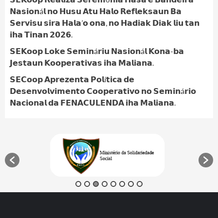
𝗡𝗮𝘀𝗶𝗼𝗻á𝗹 𝗻𝗼 𝗛𝘂𝘀𝘂 𝗔𝘁𝘂 𝗛𝗮𝗹𝗼 𝗥𝗲𝗳𝗹𝗲𝗸𝘀𝗮𝘂𝗻 𝗕𝗮
𝗦𝗲𝗿𝘃𝗶𝘀𝘂 𝘀𝗶𝗿𝗮 𝗛𝗮𝗹𝗮’𝗼 𝗼𝗻𝗮, 𝗻𝗼 𝗛𝗮𝗱𝗶𝗮𝗸 𝗗𝗶𝗮𝗸 𝗹𝗶𝘂 𝘁𝗮𝗻
𝗶𝗵𝗮 𝗧𝗶𝗻𝗮𝗻 𝟮𝟬𝟮𝟲.
𝗦𝗘𝗞𝗼𝗼𝗽 𝗟𝗼𝗸𝗲 𝗦𝗲𝗺𝗶𝗻á𝗿𝗶𝘂 𝗡𝗮𝘀𝗶𝗼𝗻á𝗹 𝗞𝗼𝗻𝗮-𝗯𝗮
𝗝𝗲𝘀𝘁𝗮𝘂𝗻 𝗞𝗼𝗼𝗽𝗲𝗿𝗮𝘁𝗶𝘃𝗮𝘀 𝗶𝗵𝗮 𝗠𝗮𝗹𝗶𝗮𝗻𝗮.
𝗦𝗘𝗖𝗼𝗼𝗽 𝗔𝗽𝗿𝗲𝘇𝗲𝗻𝘁𝗮 𝗣𝗼𝗹í𝘁𝗶𝗰𝗮 𝗱𝗲
𝗗𝗲𝘀𝗲𝗻𝘃𝗼𝗹𝘃𝗶𝗺𝗲𝗻𝘁𝗼 𝗖𝗼𝗼𝗽𝗲𝗿𝗮𝘁𝗶𝘃𝗼 𝗻𝗼 𝗦𝗲𝗺𝗶𝗻á𝗿𝗶𝗼
𝗡𝗮𝗰𝗶𝗼𝗻𝗮𝗹 𝗱𝗮 𝗙𝗘𝗡𝗔𝗖𝗨𝗟𝗘𝗡𝗗𝗔 𝗶𝗵𝗮 𝗠𝗮𝗹𝗶𝗮𝗻𝗮.