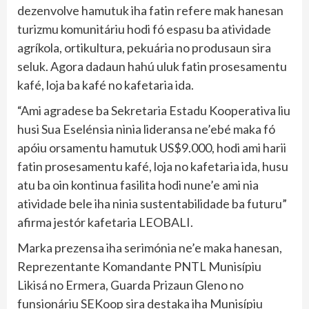
dezenvolve hamutuk iha fatin refere mak hanesan
turizmu komunitáriu hodi fó espasu ba atividade
agríkola, ortikultura, pekuária no produsaun sira
seluk. Agora dadaun hahú uluk fatin prosesamentu
kafé, loja ba kafé no kafetaria ida.
“Ami agradese ba Sekretaria Estadu Kooperativa liu
husi Sua Eselénsia ninia lideransa ne’ebé maka fó
apóiu orsamentu hamutuk US$9.000, hodi ami harii
fatin prosesamentu kafé, loja no kafetaria ida, husu
atu ba oin kontinua fasilita hodi nune’e ami nia
atividade bele iha ninia sustentabilidade ba futuru”
afirma jestór kafetaria LEOBALI.
Marka prezensa iha serimónia ne’e maka hanesan,
Reprezentante Komandante PNTL Munisípiu
Likisá no Ermera, Guarda Prizaun Gleno no
funsionáriu SEKoop sira destaka iha Munisípiu