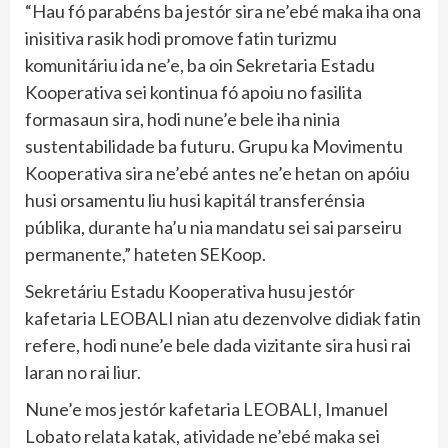
“Hau fó parabéns ba jestór sira ne’ebé maka iha ona
inisitiva rasik hodi promove fatin turizmu
komunitáriu ida ne’e, ba oin Sekretaria Estadu
Kooperativa sei kontinua fó apoiu no fasilita
formasaun sira, hodi nune’e bele iha ninia
sustentabilidade ba futuru. Grupu ka Movimentu
Kooperativa sira ne’ebé antes ne’e hetan on apóiu
husi orsamentu liu husi kapitál transferénsia
públika, durante ha’u nia mandatu sei sai parseiru
permanente,” hateten SEKoop.
Sekretáriu Estadu Kooperativa husu jestór
kafetaria LEOBALI nian atu dezenvolve didiak fatin
refere, hodi nune’e bele dada vizitante sira husi rai
laran no rai liur.
Nune’e mos jestór kafetaria LEOBALI, Imanuel
Lobato relata katak, atividade ne’ebé maka sei