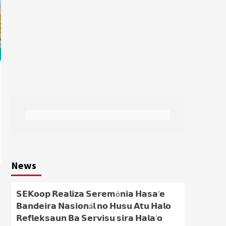
News
𝗦𝗘𝗞𝗼𝗼𝗽 𝗥𝗲𝗮𝗹𝗶𝘇𝗮 𝗦𝗲𝗿𝗲𝗺ó𝗻𝗶𝗮 𝗛𝗮𝘀𝗮’𝗲
𝗕𝗮𝗻𝗱𝗲𝗶𝗿𝗮 𝗡𝗮𝘀𝗶𝗼𝗻á𝗹 𝗻𝗼 𝗛𝘂𝘀𝘂 𝗔𝘁𝘂 𝗛𝗮𝗹𝗼
𝗥𝗲𝗳𝗹𝗲𝗸𝘀𝗮𝘂𝗻 𝗕𝗮 𝗦𝗲𝗿𝘃𝗶𝘀𝘂 𝘀𝗶𝗿𝗮 𝗛𝗮𝗹𝗮’𝗼