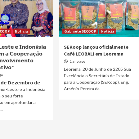
ECOOP
Noticia
Gabinete SECOOP
Noticia
𝗲𝘀𝘁𝗲 𝗲 𝗜𝗻𝗱𝗼𝗻é𝘀𝗶𝗮
SEKoop lançou oficialmente
𝗺 𝗮 𝗖𝗼𝗼𝗽𝗲𝗿𝗮𝗰̧𝗮̃𝗼
Café LEOBALI em Leorema
𝘃𝗼𝗹𝘃𝗶𝗺𝗲𝗻𝘁𝗼
1 ano ago
𝘁𝗶𝘃𝗼”
Leorema, 20 de Junho de 2205 Sua
go
Excelência o Secretário de Estado
para a Cooperação (SEKoop), Eng.
𝟱 𝗱𝗲 𝗗𝗲𝘇𝗲𝗺𝗯𝗿𝗼 𝗱𝗲
Arsénio Pereira da...
Timor-Leste e a Indonésia
 o seu forte
o em aprofundar a
..