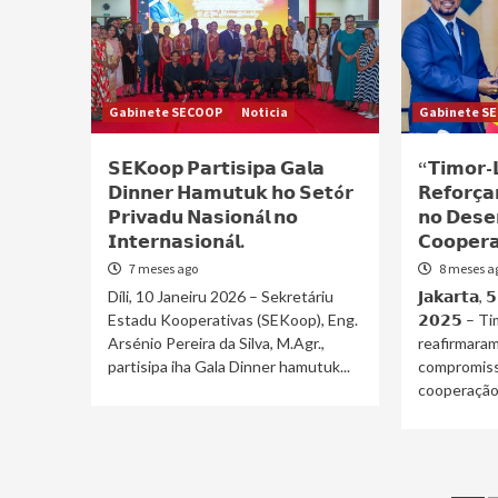
Gabinete SECOOP
Noticia
Gabinete S
𝗦𝗘𝗞𝗼𝗼𝗽 𝗣𝗮𝗿𝘁𝗶𝘀𝗶𝗽𝗮 𝗚𝗮𝗹𝗮
“𝗧𝗶𝗺𝗼𝗿-𝗟
𝗗𝗶𝗻𝗻𝗲𝗿 𝗛𝗮𝗺𝘂𝘁𝘂𝗸 𝗵𝗼 𝗦𝗲𝘁ó𝗿
𝗥𝗲𝗳𝗼𝗿𝗰̧
𝗣𝗿𝗶𝘃𝗮𝗱𝘂 𝗡𝗮𝘀𝗶𝗼𝗻á𝗹 𝗻𝗼
𝗻𝗼 𝗗𝗲𝘀𝗲
𝗜𝗻𝘁𝗲𝗿𝗻𝗮𝘀𝗶𝗼𝗻á𝗹.
𝗖𝗼𝗼𝗽𝗲𝗿𝗮
7 meses ago
8 meses a
Díli, 10 Janeiru 2026 – Sekretáriu
𝗝𝗮𝗸𝗮𝗿𝘁𝗮, 
Estadu Kooperativas (SEKoop), Eng.
𝟮𝟬𝟮𝟱 – 
Arsénio Pereira da Silva, M.Agr.,
reafirmaram
partisipa iha Gala Dinner hamutuk...
compromiss
cooperação.