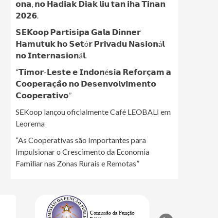
𝗼𝗻𝗮, 𝗻𝗼 𝗛𝗮𝗱𝗶𝗮𝗸 𝗗𝗶𝗮𝗸 𝗹𝗶𝘂 𝘁𝗮𝗻 𝗶𝗵𝗮 𝗧𝗶𝗻𝗮𝗻
𝟮𝟬𝟮𝟲.
𝗦𝗘𝗞𝗼𝗼𝗽 𝗣𝗮𝗿𝘁𝗶𝘀𝗶𝗽𝗮 𝗚𝗮𝗹𝗮 𝗗𝗶𝗻𝗻𝗲𝗿
𝗛𝗮𝗺𝘂𝘁𝘂𝗸 𝗵𝗼 𝗦𝗲𝘁ó𝗿 𝗣𝗿𝗶𝘃𝗮𝗱𝘂 𝗡𝗮𝘀𝗶𝗼𝗻á𝗹
𝗻𝗼 𝗜𝗻𝘁𝗲𝗿𝗻𝗮𝘀𝗶𝗼𝗻á𝗹.
“𝗧𝗶𝗺𝗼𝗿-𝗟𝗲𝘀𝘁𝗲 𝗲 𝗜𝗻𝗱𝗼𝗻é𝘀𝗶𝗮 𝗥𝗲𝗳𝗼𝗿𝗰̧𝗮𝗺 𝗮
𝗖𝗼𝗼𝗽𝗲𝗿𝗮𝗰̧𝗮̃𝗼 𝗻𝗼 𝗗𝗲𝘀𝗲𝗻𝘃𝗼𝗹𝘃𝗶𝗺𝗲𝗻𝘁𝗼
𝗖𝗼𝗼𝗽𝗲𝗿𝗮𝘁𝗶𝘃𝗼”
SEKoop lançou oficialmente Café LEOBALI em
Leorema
“As Cooperativas são Importantes para
Impulsionar o Crescimento da Economia
Familiar nas Zonas Rurais e Remotas”