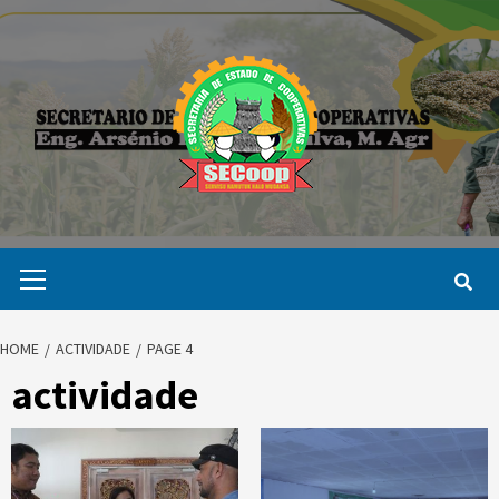
Skip
to
content
Primary
Menu
HOME
ACTIVIDADE
PAGE 4
actividade