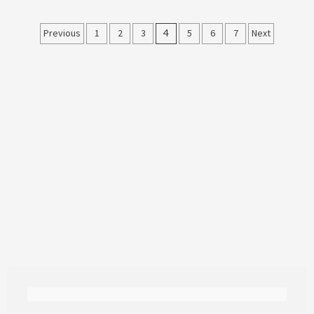
Paginação
Previous
1
2
3
4
5
6
7
Next
dos
conteúdos