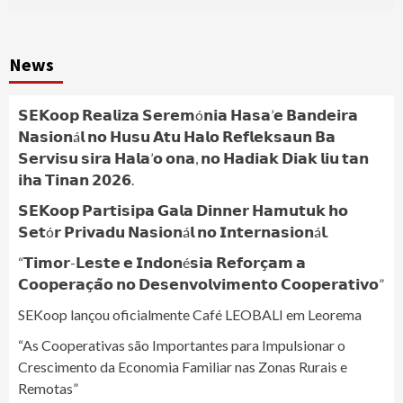
News
𝗦𝗘𝗞𝗼𝗼𝗽 𝗥𝗲𝗮𝗹𝗶𝘇𝗮 𝗦𝗲𝗿𝗲𝗺ó𝗻𝗶𝗮 𝗛𝗮𝘀𝗮’𝗲 𝗕𝗮𝗻𝗱𝗲𝗶𝗿𝗮
𝗡𝗮𝘀𝗶𝗼𝗻á𝗹 𝗻𝗼 𝗛𝘂𝘀𝘂 𝗔𝘁𝘂 𝗛𝗮𝗹𝗼 𝗥𝗲𝗳𝗹𝗲𝗸𝘀𝗮𝘂𝗻 𝗕𝗮
𝗦𝗲𝗿𝘃𝗶𝘀𝘂 𝘀𝗶𝗿𝗮 𝗛𝗮𝗹𝗮’𝗼 𝗼𝗻𝗮, 𝗻𝗼 𝗛𝗮𝗱𝗶𝗮𝗸 𝗗𝗶𝗮𝗸 𝗹𝗶𝘂 𝘁𝗮𝗻
𝗶𝗵𝗮 𝗧𝗶𝗻𝗮𝗻 𝟮𝟬𝟮𝟲.
𝗦𝗘𝗞𝗼𝗼𝗽 𝗣𝗮𝗿𝘁𝗶𝘀𝗶𝗽𝗮 𝗚𝗮𝗹𝗮 𝗗𝗶𝗻𝗻𝗲𝗿 𝗛𝗮𝗺𝘂𝘁𝘂𝗸 𝗵𝗼
𝗦𝗲𝘁ó𝗿 𝗣𝗿𝗶𝘃𝗮𝗱𝘂 𝗡𝗮𝘀𝗶𝗼𝗻á𝗹 𝗻𝗼 𝗜𝗻𝘁𝗲𝗿𝗻𝗮𝘀𝗶𝗼𝗻á𝗹.
“𝗧𝗶𝗺𝗼𝗿-𝗟𝗲𝘀𝘁𝗲 𝗲 𝗜𝗻𝗱𝗼𝗻é𝘀𝗶𝗮 𝗥𝗲𝗳𝗼𝗿𝗰̧𝗮𝗺 𝗮
𝗖𝗼𝗼𝗽𝗲𝗿𝗮𝗰̧𝗮̃𝗼 𝗻𝗼 𝗗𝗲𝘀𝗲𝗻𝘃𝗼𝗹𝘃𝗶𝗺𝗲𝗻𝘁𝗼 𝗖𝗼𝗼𝗽𝗲𝗿𝗮𝘁𝗶𝘃𝗼”
SEKoop lançou oficialmente Café LEOBALI em Leorema
“As Cooperativas são Importantes para Impulsionar o
Crescimento da Economia Familiar nas Zonas Rurais e
Remotas”