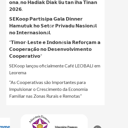
𝗼𝗻𝗮, 𝗻𝗼 𝗛𝗮𝗱𝗶𝗮𝗸 𝗗𝗶𝗮𝗸 𝗹𝗶𝘂 𝘁𝗮𝗻 𝗶𝗵𝗮 𝗧𝗶𝗻𝗮𝗻
𝟮𝟬𝟮𝟲.
𝗦𝗘𝗞𝗼𝗼𝗽 𝗣𝗮𝗿𝘁𝗶𝘀𝗶𝗽𝗮 𝗚𝗮𝗹𝗮 𝗗𝗶𝗻𝗻𝗲𝗿
𝗛𝗮𝗺𝘂𝘁𝘂𝗸 𝗵𝗼 𝗦𝗲𝘁ó𝗿 𝗣𝗿𝗶𝘃𝗮𝗱𝘂 𝗡𝗮𝘀𝗶𝗼𝗻á𝗹
𝗻𝗼 𝗜𝗻𝘁𝗲𝗿𝗻𝗮𝘀𝗶𝗼𝗻á𝗹.
“𝗧𝗶𝗺𝗼𝗿-𝗟𝗲𝘀𝘁𝗲 𝗲 𝗜𝗻𝗱𝗼𝗻é𝘀𝗶𝗮 𝗥𝗲𝗳𝗼𝗿𝗰̧𝗮𝗺 𝗮
𝗖𝗼𝗼𝗽𝗲𝗿𝗮𝗰̧𝗮̃𝗼 𝗻𝗼 𝗗𝗲𝘀𝗲𝗻𝘃𝗼𝗹𝘃𝗶𝗺𝗲𝗻𝘁𝗼
𝗖𝗼𝗼𝗽𝗲𝗿𝗮𝘁𝗶𝘃𝗼”
SEKoop lançou oficialmente Café LEOBALI em
Leorema
“As Cooperativas são Importantes para
Impulsionar o Crescimento da Economia
Familiar nas Zonas Rurais e Remotas”