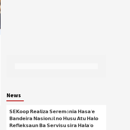
News
𝗦𝗘𝗞𝗼𝗼𝗽 𝗥𝗲𝗮𝗹𝗶𝘇𝗮 𝗦𝗲𝗿𝗲𝗺ó𝗻𝗶𝗮 𝗛𝗮𝘀𝗮’𝗲
𝗕𝗮𝗻𝗱𝗲𝗶𝗿𝗮 𝗡𝗮𝘀𝗶𝗼𝗻á𝗹 𝗻𝗼 𝗛𝘂𝘀𝘂 𝗔𝘁𝘂 𝗛𝗮𝗹𝗼
𝗥𝗲𝗳𝗹𝗲𝗸𝘀𝗮𝘂𝗻 𝗕𝗮 𝗦𝗲𝗿𝘃𝗶𝘀𝘂 𝘀𝗶𝗿𝗮 𝗛𝗮𝗹𝗮’𝗼