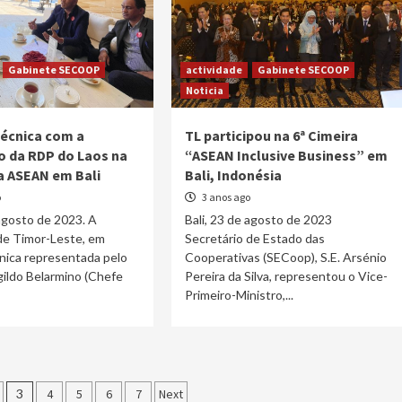
Gabinete SECOOP
actividade
Gabinete SECOOP
Noticia
écnica com a
TL participou na 6ª Cimeira
 da RDP do Laos na
“ASEAN Inclusive Business” em
a ASEAN em Bali
Bali, Indonésia
o
3 anos ago
 agosto de 2023. A
Bali, 23 de agosto de 2023
de Timor-Leste, em
Secretário de Estado das
nica representada pelo
Cooperativas (SECoop), S.E. Arsénio
ildo Belarmino (Chefe
Pereira da Silva, representou o Vice-
Primeiro-Ministro,...
o
3
4
5
6
7
Next