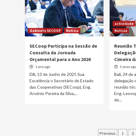
actividade
Gabinete SECOOP
Noticia
Noticia
SECoop Participa na Sessão de
Reunião T
Consulta da Jornada
Delegação
Orçamental para o Ano 2026
Cimeira d
1 ano ago
3 anos ag
Díli, 13 de Junho de 2025 Sua
Bali, 24 de
Excelência o Secretário de Estado
delegação 
das Cooperativas (SECoop), Eng.
reunião téc
Arsénio Pereira da Silva,...
Eng. Leovog
de...
Paginaçã
Previous
1
2