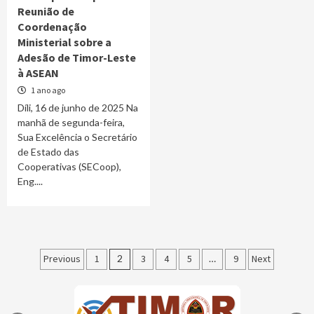
Reunião de
Coordenação
Ministerial sobre a
Adesão de Timor-Leste
à ASEAN
1 ano ago
Díli, 16 de junho de 2025 Na
manhã de segunda-feira,
Sua Excelência o Secretário
de Estado das
Cooperativas (SECoop),
Eng....
Paginação
Previous
1
2
3
4
5
…
9
Next
dos
conteúdos