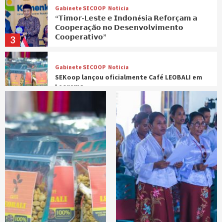
𝗖𝗼𝗼𝗽𝗲𝗿𝗮𝗰̧𝗮̃𝗼 𝗻𝗼 𝗗𝗲𝘀𝗲𝗻𝘃𝗼𝗹𝘃𝗶𝗺𝗲𝗻𝘁𝗼
𝗖𝗼𝗼𝗽𝗲𝗿𝗮𝘁𝗶𝘃𝗼”
3
Gabinete SECOOP
Noticia
SEKoop lançou oficialmente Café LEOBALI em
Leorema
4
Noticia
“As Cooperativas são Importantes para
Impulsionar o Crescimento da Economia
Familiar nas Zonas Rurais e Remotas”
5
Direcao Geral
Noticia
𝗦𝗘𝗞𝗼𝗼𝗽 𝗥𝗲𝗮𝗹𝗶𝘇𝗮 𝗦𝗲𝗿𝗲𝗺ó𝗻𝗶𝗮 𝗛𝗮𝘀𝗮’𝗲
𝗕𝗮𝗻𝗱𝗲𝗶𝗿𝗮 𝗡𝗮𝘀𝗶𝗼𝗻á𝗹 𝗻𝗼 𝗛𝘂𝘀𝘂 𝗔𝘁𝘂 𝗛𝗮𝗹𝗼
𝗥𝗲𝗳𝗹𝗲𝗸𝘀𝗮𝘂𝗻 𝗕𝗮 𝗦𝗲𝗿𝘃𝗶𝘀𝘂 𝘀𝗶𝗿𝗮 𝗛𝗮𝗹𝗮’𝗼 𝗼𝗻𝗮,
1
𝗻𝗼 𝗛𝗮𝗱𝗶𝗮𝗸 𝗗𝗶𝗮𝗸 𝗹𝗶𝘂 𝘁𝗮𝗻 𝗶𝗵𝗮 𝗧𝗶𝗻𝗮𝗻 𝟮𝟬𝟮𝟲.
Gabinete SECOOP
Noticia
𝗦𝗘𝗞𝗼𝗼𝗽 𝗣𝗮𝗿𝘁𝗶𝘀𝗶𝗽𝗮 𝗚𝗮𝗹𝗮 𝗗𝗶𝗻𝗻𝗲𝗿