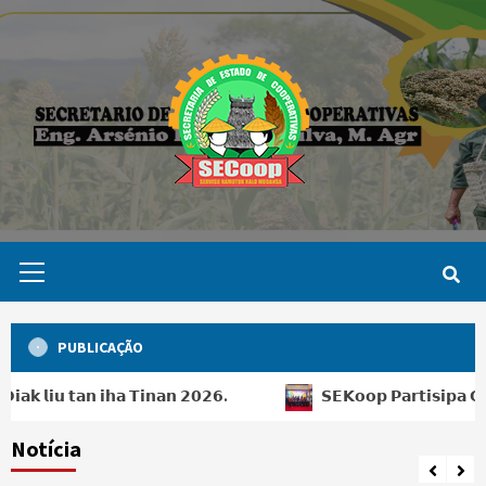
Skip
to
content
Primary
Menu
PUBLICAÇÃO
 𝘁𝗮𝗻 𝗶𝗵𝗮 𝗧𝗶𝗻𝗮𝗻 𝟮𝟬𝟮𝟲.
𝗦𝗘𝗞𝗼𝗼𝗽 𝗣𝗮𝗿𝘁𝗶𝘀𝗶𝗽𝗮 𝗚𝗮𝗹𝗮 𝗗𝗶𝗻𝗻
Notícia