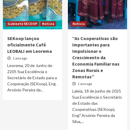
𝗛𝗮𝗺𝘂𝘁𝘂𝗸 𝗵𝗼 𝗦𝗲𝘁ó𝗿 𝗣𝗿𝗶𝘃𝗮𝗱𝘂 𝗡𝗮𝘀𝗶𝗼𝗻á𝗹 𝗻𝗼
𝗜𝗻𝘁𝗲𝗿𝗻𝗮𝘀𝗶𝗼𝗻á𝗹.
2
Gabinete SECOOP
Noticia
Gabinete SECOOP
Noticia
Noticia
“𝗧𝗶𝗺𝗼𝗿-𝗟𝗲𝘀𝘁𝗲 𝗲 𝗜𝗻𝗱𝗼𝗻é𝘀𝗶𝗮 𝗥𝗲𝗳𝗼𝗿𝗰̧𝗮𝗺 𝗮
𝗖𝗼𝗼𝗽𝗲𝗿𝗮𝗰̧𝗮̃𝗼 𝗻𝗼 𝗗𝗲𝘀𝗲𝗻𝘃𝗼𝗹𝘃𝗶𝗺𝗲𝗻𝘁𝗼
SEKoop lançou
“As Cooperativas são
𝗖𝗼𝗼𝗽𝗲𝗿𝗮𝘁𝗶𝘃𝗼”
3
oficialmente Café
Importantes para
LEOBALI em Leorema
Impulsionar o
Crescimento da
1 ano ago
Economia Familiar nas
Leorema, 20 de Junho de
Zonas Rurais e
2205 Sua Excelência o
Remotas”
Secretário de Estado para a
Cooperação (SEKoop), Eng.
1 ano ago
Arsénio Pereira da...
Laleia, 18 de junho de 2025
Sua Excelência o Secretário
de Estado das
Cooperativas (SEKoop),
Eng.º Arsénio Pereira da
Silva,...