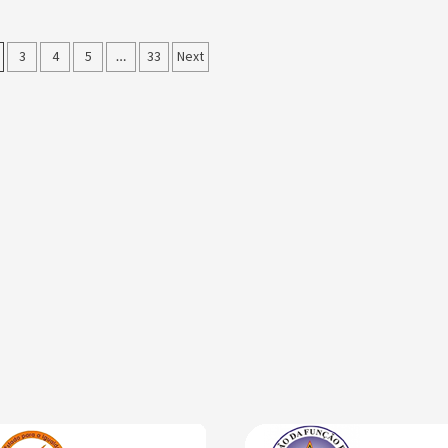
3
4
5
…
33
Next
on