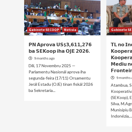
Gabinete SECOOP
Notisia
Gabinete S
𝗣𝗡 𝗔𝗽𝗿𝗼𝘃𝗮 𝗨𝗦$𝟯,𝟲𝟭𝟭,𝟮𝟳𝟲
𝗧𝗟 𝗻𝗼 𝗜𝗻
𝗯𝗮 𝗦𝗘𝗞𝗼𝗼𝗽 𝗶𝗵𝗮 𝗢𝗝𝗘 𝟮𝟬𝟮𝟲.
𝗞𝗼𝗼𝗽𝗲𝗿𝗮
𝗞𝗼𝗼𝗽𝗲𝗿𝗮
9 months ago
𝗠𝗲𝗱𝗶𝘂 𝗻𝗼
Díli, 17 Novembru 2025 —
𝗙𝗿𝗼𝗻𝘁𝗲𝗶
Parlamentu Nasionál aprova iha
segunda-feira (17/11) Orsamentu
9 months 
Jerál Estadu (OJE) tinan fiskál 2026
Atambua, S
ba Sekretaria...
Kooperativ
(SEKoop), E
Silva, M.Agr.
Munisípiu B
Indonézia,..