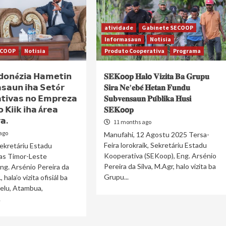
atividade
Gabinete SECOOP
Informasaun
Notisia
ECOOP
Notisia
Produto Cooperativa
Programa
𝗱𝗼𝗻é𝘇𝗶𝗮 𝗛𝗮𝗺𝗲𝘁𝗶𝗻
𝐒𝐄𝐊𝗼𝗼𝐩 𝐇𝐚𝐥𝗼 𝐕𝐢𝐳𝐢𝐭𝐚 𝐁𝐚 𝐆𝐫𝐮𝐩𝐮
𝘀𝗮𝘂𝗻 𝗶𝗵𝗮 𝗦𝗲𝘁ó𝗿
𝐒𝐢𝐫𝐚 𝐍𝐞’𝐞𝐛𝐞́ 𝐇𝐞𝐭𝐚𝐧 𝐅𝐮𝐧𝐝𝐮
𝘁𝗶𝘃𝗮𝘀 𝗻𝗼 𝗘𝗺𝗽𝗿𝗲𝘇𝗮
𝐒𝐮𝐛𝐯𝐞𝐧𝐬𝐚𝐮𝐧 𝐏𝐮́𝐛𝐥𝐢𝐤𝐚 𝐇𝐮𝐬𝐢
 𝗞𝗶𝗶𝗸 𝗶𝗵𝗮 Á𝗿𝗲𝗮
𝐒𝐄𝐊𝗼𝗼𝐩
𝗮.
11 months ago
ago
Manufahi, 12 Agostu 2025 Tersa-
Feira lorokraik, Sekretáriu Estadu
ekretáriu Estadu
Kooperativa (SEKoop), Eng. Arsénio
as Timor-Leste
Pereira da Silva, M.Agr, halo vizita ba
ng. Arsénio Pereira da
Grupu...
, hala’o vizita ofisiál ba
elu, Atambua,
.