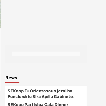
News
𝗦𝗘𝗞𝗼𝗼𝗽 𝗙ó 𝗢𝗿𝗶𝗲𝗻𝘁𝗮𝘀𝗮𝘂𝗻 𝗝𝗲𝗿𝗮𝗹 𝗯𝗮
𝗙𝘂𝗻𝘀𝗶𝗼𝗻á𝗿𝗶𝘂 𝗦𝗶𝗿𝗮 𝗔𝗽ó𝗶𝘂 𝗚𝗮𝗯𝗶𝗻𝗲𝘁𝗲.
𝗦𝗘𝗞𝗼𝗼𝗽 𝗣𝗮𝗿𝘁𝗶𝘀𝗶𝗽𝗮 𝗚𝗮𝗹𝗮 𝗗𝗶𝗻𝗻𝗲𝗿