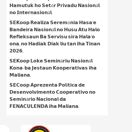
𝗛𝗮𝗺𝘂𝘁𝘂𝗸 𝗵𝗼 𝗦𝗲𝘁ó𝗿 𝗣𝗿𝗶𝘃𝗮𝗱𝘂 𝗡𝗮𝘀𝗶𝗼𝗻á𝗹
𝗻𝗼 𝗜𝗻𝘁𝗲𝗿𝗻𝗮𝘀𝗶𝗼𝗻á𝗹.
𝗦𝗘𝗞𝗼𝗼𝗽 𝗥𝗲𝗮𝗹𝗶𝘇𝗮 𝗦𝗲𝗿𝗲𝗺ó𝗻𝗶𝗮 𝗛𝗮𝘀𝗮’𝗲
𝗕𝗮𝗻𝗱𝗲𝗶𝗿𝗮 𝗡𝗮𝘀𝗶𝗼𝗻á𝗹 𝗻𝗼 𝗛𝘂𝘀𝘂 𝗔𝘁𝘂 𝗛𝗮𝗹𝗼
𝗥𝗲𝗳𝗹𝗲𝗸𝘀𝗮𝘂𝗻 𝗕𝗮 𝗦𝗲𝗿𝘃𝗶𝘀𝘂 𝘀𝗶𝗿𝗮 𝗛𝗮𝗹𝗮’𝗼
𝗼𝗻𝗮, 𝗻𝗼 𝗛𝗮𝗱𝗶𝗮𝗸 𝗗𝗶𝗮𝗸 𝗹𝗶𝘂 𝘁𝗮𝗻 𝗶𝗵𝗮 𝗧𝗶𝗻𝗮𝗻
𝟮𝟬𝟮𝟲.
𝗦𝗘𝗞𝗼𝗼𝗽 𝗟𝗼𝗸𝗲 𝗦𝗲𝗺𝗶𝗻á𝗿𝗶𝘂 𝗡𝗮𝘀𝗶𝗼𝗻á𝗹
𝗞𝗼𝗻𝗮-𝗯𝗮 𝗝𝗲𝘀𝘁𝗮𝘂𝗻 𝗞𝗼𝗼𝗽𝗲𝗿𝗮𝘁𝗶𝘃𝗮𝘀 𝗶𝗵𝗮
𝗠𝗮𝗹𝗶𝗮𝗻𝗮.
𝗦𝗘𝗖𝗼𝗼𝗽 𝗔𝗽𝗿𝗲𝘇𝗲𝗻𝘁𝗮 𝗣𝗼𝗹í𝘁𝗶𝗰𝗮 𝗱𝗲
𝗗𝗲𝘀𝗲𝗻𝘃𝗼𝗹𝘃𝗶𝗺𝗲𝗻𝘁𝗼 𝗖𝗼𝗼𝗽𝗲𝗿𝗮𝘁𝗶𝘃𝗼 𝗻𝗼
𝗦𝗲𝗺𝗶𝗻á𝗿𝗶𝗼 𝗡𝗮𝗰𝗶𝗼𝗻𝗮𝗹 𝗱𝗮
𝗙𝗘𝗡𝗔𝗖𝗨𝗟𝗘𝗡𝗗𝗔 𝗶𝗵𝗮 𝗠𝗮𝗹𝗶𝗮𝗻𝗮.