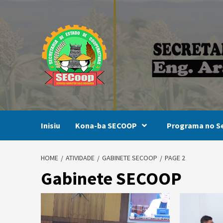
Skip
to
content
Inisiu
Kona-ba SECOOP
Programa no Se
HOME
ATIVIDADE
GABINETE SECOOP
PAGE 2
Gabinete SECOOP