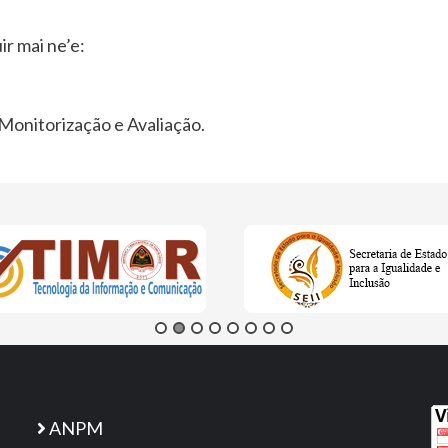
r mai ne’e:
onitorização e Avaliação.
ANPM