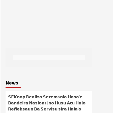
News
𝗦𝗘𝗞𝗼𝗼𝗽 𝗥𝗲𝗮𝗹𝗶𝘇𝗮 𝗦𝗲𝗿𝗲𝗺ó𝗻𝗶𝗮 𝗛𝗮𝘀𝗮’𝗲
𝗕𝗮𝗻𝗱𝗲𝗶𝗿𝗮 𝗡𝗮𝘀𝗶𝗼𝗻á𝗹 𝗻𝗼 𝗛𝘂𝘀𝘂 𝗔𝘁𝘂 𝗛𝗮𝗹𝗼
𝗥𝗲𝗳𝗹𝗲𝗸𝘀𝗮𝘂𝗻 𝗕𝗮 𝗦𝗲𝗿𝘃𝗶𝘀𝘂 𝘀𝗶𝗿𝗮 𝗛𝗮𝗹𝗮’𝗼