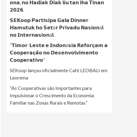
𝗼𝗻𝗮, 𝗻𝗼 𝗛𝗮𝗱𝗶𝗮𝗸 𝗗𝗶𝗮𝗸 𝗹𝗶𝘂 𝘁𝗮𝗻 𝗶𝗵𝗮 𝗧𝗶𝗻𝗮𝗻
𝟮𝟬𝟮𝟲.
𝗦𝗘𝗞𝗼𝗼𝗽 𝗣𝗮𝗿𝘁𝗶𝘀𝗶𝗽𝗮 𝗚𝗮𝗹𝗮 𝗗𝗶𝗻𝗻𝗲𝗿
𝗛𝗮𝗺𝘂𝘁𝘂𝗸 𝗵𝗼 𝗦𝗲𝘁ó𝗿 𝗣𝗿𝗶𝘃𝗮𝗱𝘂 𝗡𝗮𝘀𝗶𝗼𝗻á𝗹
𝗻𝗼 𝗜𝗻𝘁𝗲𝗿𝗻𝗮𝘀𝗶𝗼𝗻á𝗹.
“𝗧𝗶𝗺𝗼𝗿-𝗟𝗲𝘀𝘁𝗲 𝗲 𝗜𝗻𝗱𝗼𝗻é𝘀𝗶𝗮 𝗥𝗲𝗳𝗼𝗿𝗰̧𝗮𝗺 𝗮
𝗖𝗼𝗼𝗽𝗲𝗿𝗮𝗰̧𝗮̃𝗼 𝗻𝗼 𝗗𝗲𝘀𝗲𝗻𝘃𝗼𝗹𝘃𝗶𝗺𝗲𝗻𝘁𝗼
𝗖𝗼𝗼𝗽𝗲𝗿𝗮𝘁𝗶𝘃𝗼”
SEKoop lançou oficialmente Café LEOBALI em
Leorema
“As Cooperativas são Importantes para
Impulsionar o Crescimento da Economia
Familiar nas Zonas Rurais e Remotas”