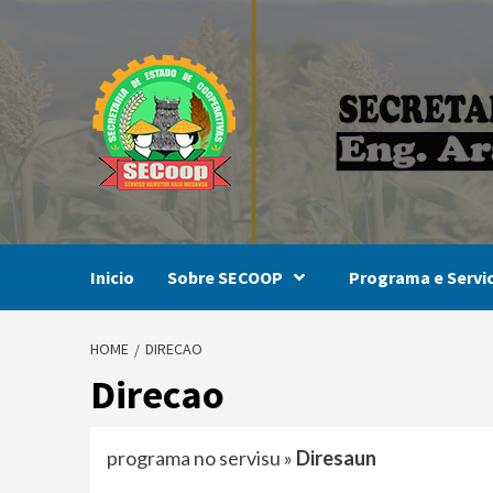
Skip
to
content
Inicio
Sobre SECOOP
Programa e Servi
HOME
DIRECAO
Direcao
programa no servisu
»
Diresaun