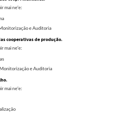
r mai ne’e:
ma
onitorização e Auditoria
das cooperativas de produção.
r mai ne’e:
as
onitorização e Auditoria
lho.
r mai ne’e:
alização