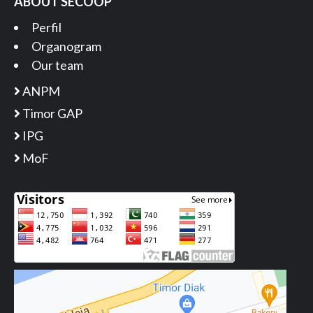
ABOUT SECOOP
Perfil
Organogram
Our team
ANPM
Timor GAP
IPG
MoF