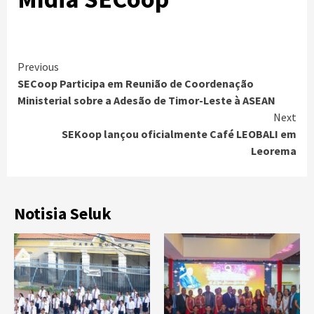
Continue
Previous
SECoop Participa em Reunião de Coordenação
Reading
Ministerial sobre a Adesão de Timor-Leste à ASEAN
Next
SEKoop lançou oficialmente Café LEOBALI em
Leorema
Notisia Seluk