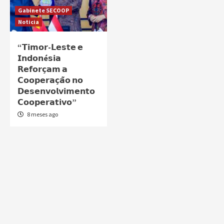
Gabinete SECOOP
Noticia
“𝗧𝗶𝗺𝗼𝗿-𝗟𝗲𝘀𝘁𝗲 𝗲
𝗜𝗻𝗱𝗼𝗻é𝘀𝗶𝗮
𝗥𝗲𝗳𝗼𝗿𝗰̧𝗮𝗺 𝗮
𝗖𝗼𝗼𝗽𝗲𝗿𝗮𝗰̧𝗮̃𝗼 𝗻𝗼
𝗗𝗲𝘀𝗲𝗻𝘃𝗼𝗹𝘃𝗶𝗺𝗲𝗻𝘁𝗼
𝗖𝗼𝗼𝗽𝗲𝗿𝗮𝘁𝗶𝘃𝗼”
8 meses ago