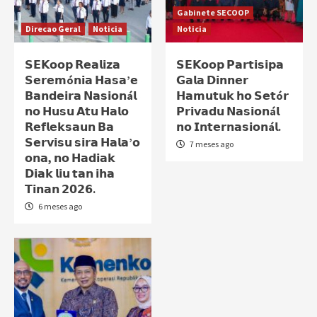
Gabinete SECOOP
Direcao Geral
Noticia
Noticia
𝗦𝗘𝗞𝗼𝗼𝗽 𝗥𝗲𝗮𝗹𝗶𝘇𝗮
𝗦𝗘𝗞𝗼𝗼𝗽 𝗣𝗮𝗿𝘁𝗶𝘀𝗶𝗽𝗮
𝗦𝗲𝗿𝗲𝗺ó𝗻𝗶𝗮 𝗛𝗮𝘀𝗮’𝗲
𝗚𝗮𝗹𝗮 𝗗𝗶𝗻𝗻𝗲𝗿
𝗕𝗮𝗻𝗱𝗲𝗶𝗿𝗮 𝗡𝗮𝘀𝗶𝗼𝗻á𝗹
𝗛𝗮𝗺𝘂𝘁𝘂𝗸 𝗵𝗼 𝗦𝗲𝘁ó𝗿
𝗻𝗼 𝗛𝘂𝘀𝘂 𝗔𝘁𝘂 𝗛𝗮𝗹𝗼
𝗣𝗿𝗶𝘃𝗮𝗱𝘂 𝗡𝗮𝘀𝗶𝗼𝗻á𝗹
𝗥𝗲𝗳𝗹𝗲𝗸𝘀𝗮𝘂𝗻 𝗕𝗮
𝗻𝗼 𝗜𝗻𝘁𝗲𝗿𝗻𝗮𝘀𝗶𝗼𝗻á𝗹.
𝗦𝗲𝗿𝘃𝗶𝘀𝘂 𝘀𝗶𝗿𝗮 𝗛𝗮𝗹𝗮’𝗼
7 meses ago
𝗼𝗻𝗮, 𝗻𝗼 𝗛𝗮𝗱𝗶𝗮𝗸
𝗗𝗶𝗮𝗸 𝗹𝗶𝘂 𝘁𝗮𝗻 𝗶𝗵𝗮
𝗧𝗶𝗻𝗮𝗻 𝟮𝟬𝟮𝟲.
6 meses ago