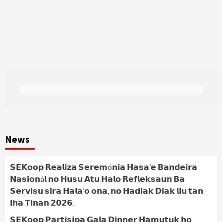
News
𝗦𝗘𝗞𝗼𝗼𝗽 𝗥𝗲𝗮𝗹𝗶𝘇𝗮 𝗦𝗲𝗿𝗲𝗺ó𝗻𝗶𝗮 𝗛𝗮𝘀𝗮’𝗲 𝗕𝗮𝗻𝗱𝗲𝗶𝗿𝗮
𝗡𝗮𝘀𝗶𝗼𝗻á𝗹 𝗻𝗼 𝗛𝘂𝘀𝘂 𝗔𝘁𝘂 𝗛𝗮𝗹𝗼 𝗥𝗲𝗳𝗹𝗲𝗸𝘀𝗮𝘂𝗻 𝗕𝗮
𝗦𝗲𝗿𝘃𝗶𝘀𝘂 𝘀𝗶𝗿𝗮 𝗛𝗮𝗹𝗮’𝗼 𝗼𝗻𝗮, 𝗻𝗼 𝗛𝗮𝗱𝗶𝗮𝗸 𝗗𝗶𝗮𝗸 𝗹𝗶𝘂 𝘁𝗮𝗻
𝗶𝗵𝗮 𝗧𝗶𝗻𝗮𝗻 𝟮𝟬𝟮𝟲.
𝗦𝗘𝗞𝗼𝗼𝗽 𝗣𝗮𝗿𝘁𝗶𝘀𝗶𝗽𝗮 𝗚𝗮𝗹𝗮 𝗗𝗶𝗻𝗻𝗲𝗿 𝗛𝗮𝗺𝘂𝘁𝘂𝗸 𝗵𝗼