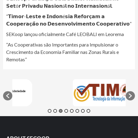
𝗦𝗲𝘁ó𝗿 𝗣𝗿𝗶𝘃𝗮𝗱𝘂 𝗡𝗮𝘀𝗶𝗼𝗻á𝗹 𝗻𝗼 𝗜𝗻𝘁𝗲𝗿𝗻𝗮𝘀𝗶𝗼𝗻á𝗹.
“𝗧𝗶𝗺𝗼𝗿-𝗟𝗲𝘀𝘁𝗲 𝗲 𝗜𝗻𝗱𝗼𝗻é𝘀𝗶𝗮 𝗥𝗲𝗳𝗼𝗿𝗰̧𝗮𝗺 𝗮
𝗖𝗼𝗼𝗽𝗲𝗿𝗮𝗰̧𝗮̃𝗼 𝗻𝗼 𝗗𝗲𝘀𝗲𝗻𝘃𝗼𝗹𝘃𝗶𝗺𝗲𝗻𝘁𝗼 𝗖𝗼𝗼𝗽𝗲𝗿𝗮𝘁𝗶𝘃𝗼”
SEKoop lançou oficialmente Café LEOBALI em Leorema
“As Cooperativas são Importantes para Impulsionar o
Crescimento da Economia Familiar nas Zonas Rurais e
Remotas”